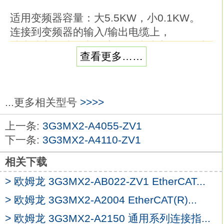
适用变频器容量：大5.5KW，小0.1KW。
连接到变频器的输入/输出电缆上，
减少从电源线传递到变频器或从变频器传递
查看更多……
到电源线上的噪声。规格：标准型。
耐冲击容量：400W欧姆龙3G3MX2-A4075-
ZV1。
耐冲击电阻值：35Ω。
...更多相关型号
>>>>
利用电阻来消耗电机的再生能量，从而缩短
上一条:
3G3MX2-A4055-ZV1
减速时间。
下一条:
3G3MX2-A4110-ZV1
制动电阻的报警输出端子
3G3MX2-A4075-
ZV1
相关下载
在制动电阻的温度继电器时，形成一个切断
> 欧姆龙 3G3MX2-AB022-ZV1 EtherCAT...
变频器主电源的电路。功能名称：单相
200V。
> 欧姆龙 3G3MX2-A2004 EtherCAT(R)...
功率：1.5KW。
> 欧姆龙 3G3MX2-A2150 通用系列连接指...