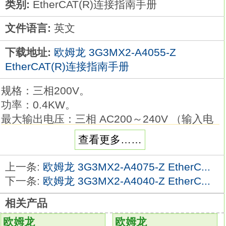
类别:
EtherCAT(R)连接指南手册
文件语言:
英文
下载地址:
欧姆龙 3G3MX2-A4055-Z
EtherCAT(R)连接指南手册
规格：三相200V。
功率：0.4KW。
最大输出电压：三相 AC200～240V （输入电
压对应）。
查看更多……
额定电压：三相 AC200～240V 50/60Hz。
重量：约3kg3G3MX2-A4055-Z。
上一条:
欧姆龙 3G3MX2-A4075-Z EtherC...
在变频器中搭载了可以发挥与伺服同样的静态
下一条:
欧姆龙 3G3MX2-A4040-Z EtherC...
力矩的带PG矢量控制功能，
相关产品
DeviceNet通信使应用领域更加广泛
3G3MX2-
A4055-Z
欧姆龙
欧姆龙