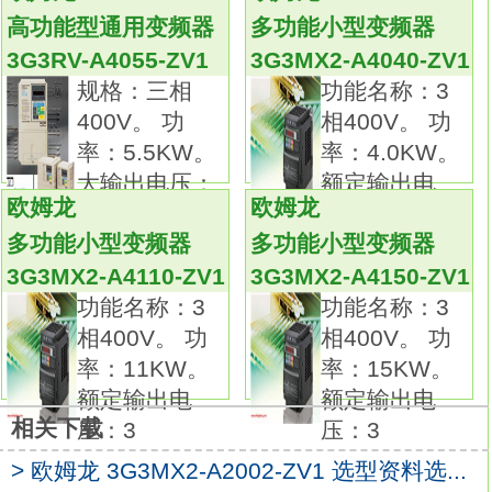
将高功能规格集中在小巧之中。
高功能型通用变频器
多功能小型变频器
搭载了有PG矢量控制。
3G3RV-A4055-ZV1
3G3MX2-A4040-ZV1
3G3RV的后续机种。
规格：三相
功能名称：3
CV/VT选择功能。
400V。 功
相400V。 功
丰富的在线自动调整功能（自学习功能）。
率：5.5KW。
率：4.0KW。
CX-Drive软件。
大输出电压：
额定输出电
DeviceNet通信对应。
欧姆龙
欧姆龙
三相
压：
多功能输入输出功能。
多功能小型变频器
多功能小型变频器
多彩的功能。
3G3MX2-A4110-ZV1
3G3MX2-A4150-ZV1
制动晶体管内置。
功能名称：3
功能名称：3
保护功能。在电源容量超过变频器的电源容量
相400V。 功
相400V。 功
或需要改善功率因数时，需要连接交流电抗器
率：11KW。
率：15KW。
3G3MX2-A4055-Z。
额定输出电
额定输出电
请根据重载和轻载额定条件下适用电机的最大
相关下载
压：3
压：3
容量来选择选装件。连接IBM PC/AT或兼容
机，作为SYSMAC LINK系统中节点。规格：
> 欧姆龙 3G3MX2-A2002-ZV1 选型资料选...