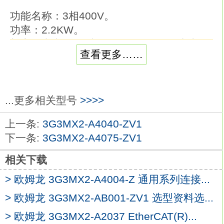
功能名称：3相400V。
功率：2.2KW。
额定输出电压：3相、380～480V(输出电压
查看更多……
无法过输入电压)。
内置制动单元(制动电阻需另配)。
重量：1.9KG欧姆龙3G3MX2-A4055-
ZV1。
...更多相关型号
>>>>
外形尺寸(宽×高)：108×128mm。
上一条:
3G3MX2-A4040-ZV1
外形尺寸(深)：170.5mm。
下一条:
3G3MX2-A4075-ZV1
具备机械自动化理念
3G3MX2-A4055-ZV1
定位功能。
相关下载
利用选件。
> 欧姆龙 3G3MX2-A4004-Z 通用系列连接...
(EtherCAT、CompoNet和DeviceNet)实现
> 欧姆龙 3G3MX2-AB001-ZV1 选型资料选...
现场总线通信。
驱动编程功能。
> 欧姆龙 3G3MX2-A2037 EtherCAT(R)...