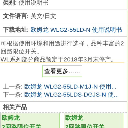
类别:
使用说明书
文件语言:
英文/日文
下载地址:
欧姆龙 WLG2-55LD-N 使用说明书
可根据使用环境和用途进行选择，品种丰富的2
回路限位开关。
WL系列部分商品预定于2018年3月末停产。
标准型
查看更多……
品种丰富，限位开关的标准
丰富的种类
上一条:
欧姆龙 WLG2-55LD-M1J-N 使用...
长久以来，为满足用户需求， WL系列提供了
下一条:
欧姆龙 WLG2-55LDS-DGJS-N 使...
各种各样的限位开关欧姆龙WLG2-55LD-N手
相关产品
册。
耐环境规格、支持各种工件的驱动杆、可与工
欧姆龙
欧姆龙
件相匹配的动作敏感度、有助于操作与维护的
2回路限位开关
2回路限位开关