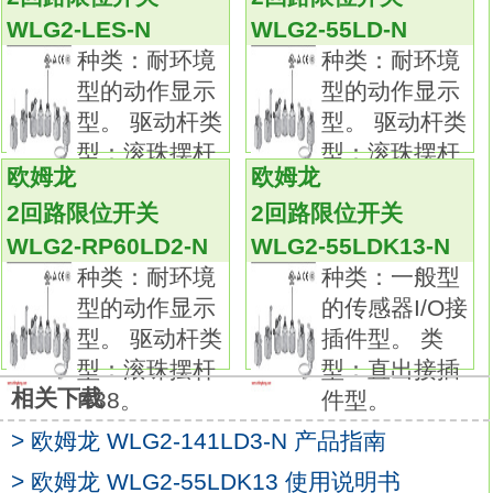
动作指示灯以及多种配线规格，
WLG2-LES-N
WLG2-55LD-N
种类丰富，应用广泛，可满足您的各种需求
种类：耐环境
种类：耐环境
WLG2-55LD-N
型的动作显示
型的动作显示
耐环境型
型。 驱动杆类
型。 驱动杆类
6种耐环境型可供选择
型：滚珠摆杆
型：滚珠摆杆
该系列包含高密闭型、高密封型、耐热型、耐
欧姆龙
欧姆龙
R38，
R38。
寒型、耐腐蚀型以及耐候性型。请根据实际环
2回路限位开关
2回路限位开关
境选用。
WLG2-RP60LD2-N
WLG2-55LDK13-N
防溅型
种类：耐环境
种类：一般型
性能卓越，适用于电弧焊接和粉尘飞散的场所
型的动作显示
的传感器I/O接
焊接场所的理想之选
型。 驱动杆类
插件型。 类
使用不锈钢与树脂材质，防止飞溅物附着，避
型：滚珠摆杆
型：直出接插
免因焊接产生锌粉而导致故障欧姆龙WLG2-
相关下载
R38。
件型。
55LD-N手册。
长寿命型
> 欧姆龙 WLG2-141LD3-N 产品指南
实现了3,000万次以上的高机械寿命
> 欧姆龙 WLG2-55LDK13 使用说明书