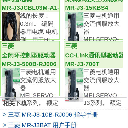
极大地提高了机器的性能
MR-J3-10BS
MR-J3JCBL03M-A1-L
MR-J3-15KBS4
MR-J3，您的合作伙伴。
线的长度：
三菱电机通用
更高的性能，更多的功能，使用更加便捷。
0.3m。 编码
交流伺服放大
业界性能最高。
器用电缆 电机
器
速度响应频率高达2.1kHz。三菱通用型AC伺服
MELSERVO-
侧，用于HF-
放大器MELSERVO-J2-Super系列。
三菱
三菱
J3系列。 额定
KP
额定输出：7.0kw。
全闭环控制型驱动器
CC-Link通讯型驱动器
通用接口。
MR-J3-500B-RJ006
MR-J3-700T
电压: 3相AC200VAC或者单相AC230V。
三菱电机通用
三菱电机通用
超强功能，卓越表现。
交流伺服放大
交流伺服放大
超强功能，卓越表现。
器
器
高性能的CPU集成，大大提高产品响应性。
MELSERVO-
MELSERVO-
由于应用了高性能的CPU，使响应性得以极大
J3系列。 额定
J3系列。 额定
相关下载
的提高。
> 三菱 MR-J3-10B-RJ006 指导手册
速度环路频率响应提高到了550HZ以上。
MR-J2-Super系列是高速定位应用的最佳装
> 三菱 MR-J3BAT 用户手册