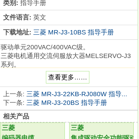
类别:
指导手册
文件语言:
英文
下载地址:
三菱 MR-J3-10BS 指导手册
驱动单元200VAC/400VAC级。
三菱电机通用交流伺服放大器MELSERVO-J3
系列。
需要转换单元MR-J3-CR55K)配套使用。
查看更多……
额定输出：37kw。
接口类型：通用脉冲接口型。
上一条:
三菱 MR-J3-22KB-RJ080W 指导...
电源规格：三相AC200V。
下一条:
三菱 MR-J3-20BS 指导手册
脉冲串和模拟量输入作为通用接口。
相关产品
可以选择位置，转速和转矩控制模式。
使用先进的调谐功能，如先进的振动抑制控制
三菱
三菱
和自适应滤波器Ⅱ，
编码器电缆
集成驱动安全功能驱动