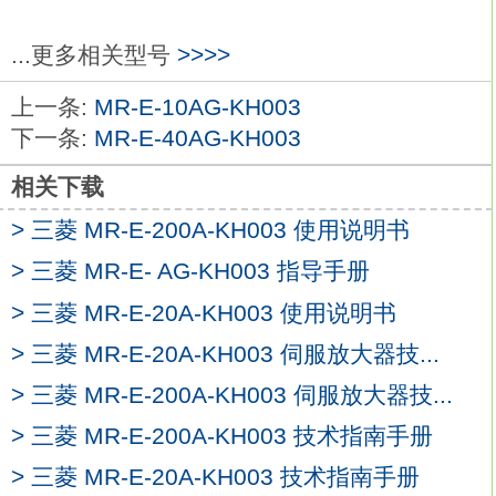
伺服电机内部的转子是永磁铁，驱动器控制
的U/V/W三相电形成电磁场，
...更多相关型号
>>>>
转子在此磁场的作用下转动，同时电机自带
上一条:
MR-E-10AG-KH003
的编码器反馈信号给驱动器，
下一条:
MR-E-40AG-KH003
驱动器根据反馈值与目标值进行比较，调整
转子转动的角度三菱MR-E-20AG-
相关下载
KH003
MR-E-20AG-KH003
> 三菱 MR-E-200A-KH003 使用说明书
伺服电机的精度决定于编码器的精度（线
数）。伺服电机系列：低惯量，中功率。
> 三菱 MR-E- AG-KH003 指导手册
额定输出：3.0kw。
> 三菱 MR-E-20A-KH003 使用说明书
额定转速：2000r/min。
> 三菱 MR-E-20A-KH003 伺服放大器技...
电磁制动器：带有。
轴端规格：标准（直轴）。
> 三菱 MR-E-200A-KH003 伺服放大器技...
特点：低惯量广泛应用于通用机械三菱MR-
> 三菱 MR-E-200A-KH003 技术指南手册
E-20AG-KH003。
> 三菱 MR-E-20A-KH003 技术指南手册
IP等级：IP65。