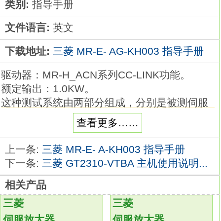
类别:
指导手册
文件语言:
英文
下载地址:
三菱 MR-E- AG-KH003 指导手册
驱动器：MR-H_ACN系列CC-LINK功能。
额定输出：1.0KW。
这种测试系统由两部分组成，分别是被测伺服
驱动器—电动机系统和上位机。
查看更多……
上位机将速度指令信号发送给伺服驱动器，
伺服驱动器按照指令开始运行。
上一条:
三菱 MR-E- A-KH003 指导手册
在运行过程中，上位机和数据采集电路采集伺
下一条:
三菱 GT2310-VTBA 主机使用说明...
服系统的运行数据，
相关产品
并对数据进行保存、分析与显示
MR-E- AG-
KH003
由于这种测试系统中电机不带负载，
三菱
三菱
所以与前面两种测试系统相比，该系统体积相
伺服放大器
伺服放大器