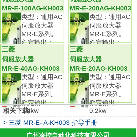
对减小，
MR-E-100AG-KH003
MR-E-200AG-KH003
而且系统的测量和控制电路也比较简单，
类型：通用AC
类型：通用AC
但是这也使得该系统不能模拟伺服驱动器的实
伺服放大器
伺服放大器
际运行情况。
MR-E系列。
MR-E系列。
通常情况下，此类测试系统仅用于被测系统在
额定输出：
额定输出：
空载情况下的转速和角位移的测试，
三菱
三菱
1.0kw
2.0kw
而不能对伺服驱动器进行全面而准确的测试。1
伺服放大器
伺服放大器
轴伺服放大器。
MR-E-40AG-KH003
MR-E-20AG-KH003
三菱通用AC伺服放大器MELSERVO-J4系列。
类型：通用AC
类型：通用AC
额定输出：0.6kw。
伺服放大器
伺服放大器
接口：通用。
MR-E系列。
MR-E系列。
电源：三相AC200V。
额定输出：
额定输出：
特殊规格：全闭环控制4线式/设备端编码器
0.4kw
0.2kw
相关下载
ABZ相输入对应、支持功能安全单元、支持定
> 三菱 MR-E- A-KH003 指导手册
位模式。
支持通用接口的伺服放大器。
广州凌控自动化科技有限公司