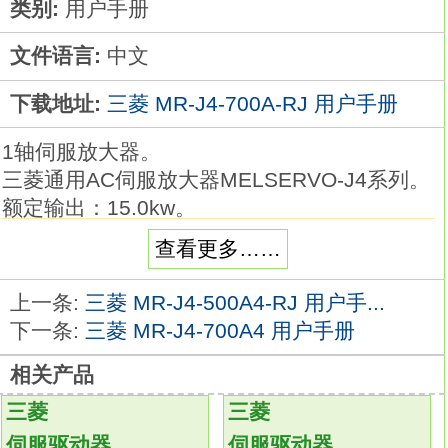
类别:
用户手册
文件语言:
中文
下载地址:
三菱 MR-J4-700A-RJ 用户手册
1轴伺服放大器。
三菱通用AC伺服放大器MELSERVO-J4系列。
额定输出：15.0kw。
接口：通用。
查看更多……
电源：三相AC200V。
特殊规格：全闭环控制4线式/设备端编码器
上一条:
三菱 MR-J4-500A4-RJ 用户手...
ABZ相输入对应、支持功能安全单元、支持定
下一条:
三菱 MR-J4-700A4 用户手册
位模式。
相关产品
支持通用接口的伺服放大器。
支持泛用型接口的伺服放大器。
三菱
三菱
可通过脉冲列指令进行位置控制、模拟电压指
伺服驱动器
伺服驱动器