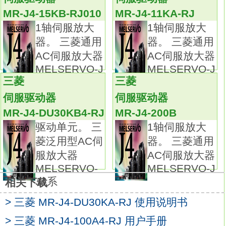
令进行速度/转矩控制
MR-J4-700A-RJ
MR-J4-15KB-RJ010
MR-J4-11KA-RJ
支持最大指令脉冲频率4 Mpulses/s。
1轴伺服放大
1轴伺服放大
业界顶尖水平的速度频响2.5kHz放大器、电
器。 三菱通用
器。 三菱通用
机、以及光纤网络协奏的异次元交响曲。
AC伺服放大器
AC伺服放大器
采用传统二自由度模型适应控制进一步优化的
MELSERVO-J
MELSERVO-J
独家高速伺服控制结构的专用执行引擎。
三菱
三菱
实现了业内最快速2.5kHz的速度频率响应。
伺服驱动器
伺服驱动器
结合三菱自主研发的高分辨率绝对位置编码器
MR-J4-DU30KB4-RJ
MR-J4-200B
(4,194,304pulses/rev)，
驱动单元。 三
1轴伺服放大
大幅提高了处理速度。可最大限度地发挥高端
菱泛用型AC伺
器。 三菱通用
机械的性能。三菱通用AC伺服放大器
服放大器
AC伺服放大器
MELSERVO-JE系列。
MELSERVO-
MELSERVO-J
额定输出：3.0kw。
J4系
相关下载
接口：SSCNETIII/H。
> 三菱 MR-J4-DU30KA-RJ 使用说明书
兼容电机：HG-KN302J-S100，HG-KN302BJ-
S100。
> 三菱 MR-J4-100A4-RJ 用户手册