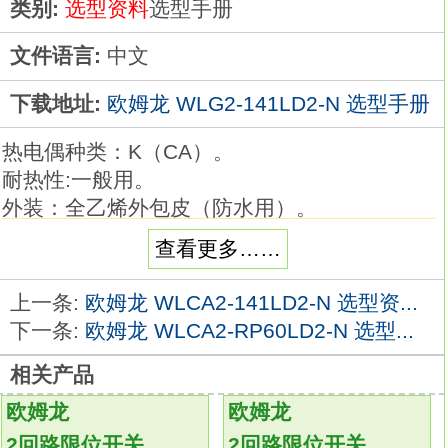
类别:
选型资料
选型手册
文件语言:
中文
下载地址:
欧姆龙 WLG2-141LD2-N 选型手册
热电偶种类：K（CA）。
耐热性:一般用。
外装：全乙烯外包皮（防水用）。
补偿导线长度：4 m。
查看更多……
品种丰富的高精度温度传感器系列。
在以往的M3螺钉对应品的基础上，
上一条:
欧姆龙 WLCA2-141LD2-N 选型资...
追加有助于降低配线工时的棒状端子对应品。
下一条:
欧姆龙 WLCA2-RP60LD2-N 选型...
温度传感器是用作温控器的热感应部件。
相关产品
可根据要测量的温度、场所、 周围环境选择。
备有种类、形状、 长度及端子部形状各异的产
欧姆龙
欧姆龙
品
WLG2-141LD2-N
2回路限位开关
2回路限位开关