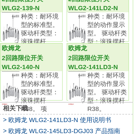
种类：一般型的动作显示型。
WLG2-139-N
WLG2-141LD2-N
驱动杆类型：摆杆型，可调式棒式摆杆 25～
种类：耐环境
种类：耐环境
140mm。
型的标准型。
型的动作显示
指示灯：氖灯。
驱动杆类型：
型。 驱动杆类
项目：高灵敏度型。
滚珠摆杆
型：滚珠摆杆
预行程（PT）：请下载目录查看。
欧姆龙
欧姆龙
R38。 项
R38。
一般型品种丰富。
2回路限位开关
2回路限位开关
可根据工件形状和动作选择各种驱动杆、
WLG2-140-N
WLG2-141LD3-N
作业和维护都很方便的动作显示型、接插件型
种类：耐环境
种类：耐环境
等，
型的标准型。
型的动作显示
产品种类非常丰富。
驱动杆类型：
型。 驱动杆类
耐环境型有6种耐环境型可供选择。
滚珠摆杆
型：滚珠摆杆
该系列包含高密闭型、高密封型、耐热型、耐
相关下载
R38。 项
R38。
寒型、耐腐蚀型以及耐候性型。
> 欧姆龙 WLG2-141LD3-N 使用说明书
请根据实际环境选用。
防溅型焊接场所的理想之选。
> 欧姆龙 WLG2-145LD3-DGJ03 产品指南