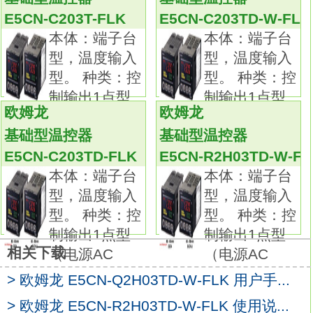
备有种类、形状、 长度及端子部形状各异的产
E5CN-C203T-FLK
E5CN-C203TD-W-FLK
品。E3T-ST14检测方式：对射型，
本体：端子台
本体：端子台
连接方式：导线引出型，
型，温度输入
型，温度输入
输出状态：遮光时ON，
型。 种类：控
型。 种类：控
输出方式：PNP输出，
制输出1点型
制输出1点型
长距离光电传感器实现回归反射
欧姆龙
欧姆龙
（电源AC
（电源AC
型10m距离设定型2m尺寸：1/16 DIN，
基础型温控器
基础型温控器
48×48×78mm。
E5CN-C203TD-FLK
E5CN-R2H03TD-W-FL
控制输出：电压（用于驱动SSR）。
本体：端子台
本体：端子台
电源电压：AC100～240VE5CN-C203TD-W-
型，温度输入
型，温度输入
FLK。
型。 种类：控
型。 种类：控
报警点数：1点。
制输出1点型
制输出1点型
TC输入外壳颜色：浅灰。
相关下载
（电源AC
（电源AC
可用DIP开关轻松进行设置，
简单的功能融于这款48×48 mm的温度控制器
> 欧姆龙 E5CN-Q2H03TD-W-FLK 用户手...
中可用DIP和旋转开关轻松进行设置。
> 欧姆龙 E5CN-R2H03TD-W-FLK 使用说...