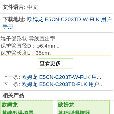
文件语言:
中文
下载地址:
欧姆龙 E5CN-C203TD-W-FLK 用户
手册
端子部形状:导线直出型。
保护管直径D：φ6.4mm。
保护管长度L：35cm。
导线种类：一般用。
查看更多……
品种丰富的高精度温度传感器系列。
在以往的M3螺钉对应品的基础上，
上一条:
欧姆龙 E5CN-C203T-W-FLK 用...
追加有助于降低配线工时的棒状端子对应品
下一条:
欧姆龙 E5CN-C203TD-FLK 用户...
E5CN-C203TD-W-FLK。
相关产品
温度传感器是用作温控器的热感应部件。
可根据要测量的温度、场所、 周围环境选择
欧姆龙
欧姆龙
E5CN-C203TD-W-FLK
基础型温控器
基础型温控器