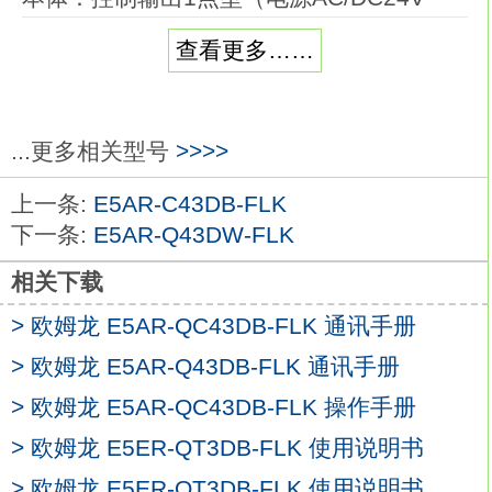
用）。
查看更多……
外壳颜色：黑色。
控制输出：电压输出（SSR驱动用）。
控制模式：标准或加热冷却欧姆龙E5AR-
QC43DB-FLK。
...更多相关型号
>>>>
辅助输出点数：1点。
上一条:
E5AR-C43DB-FLK
加热器用断线、SSR故障、加热器过电流检
下一条:
E5AR-Q43DW-FLK
测功能：--。
事件输入点数：2点。
相关下载
传送输出：--
E5AR-QC43DB-FLK
> 欧姆龙 E5AR-QC43DB-FLK 通讯手册
通信：--。
> 欧姆龙 E5AR-Q43DB-FLK 通讯手册
48×24mm的通用温控器已升级＆功能/性能
提升。
> 欧姆龙 E5AR-QC43DB-FLK 操作手册
指示精度提升、增加了预防维护功能，性能
> 欧姆龙 E5ER-QT3DB-FLK 使用说明书
进一步提升
> 欧姆龙 E5ER-QT3DB-FLK 使用说明书
提供端子台型和无螺钉夹具端子台型。