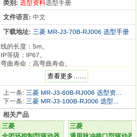
类别:
选型资料
选型手册
文件语言:
中文
下载地址:
三菱 MR-J3-70B-RJ006 选型手册
线的长度：5m。
IP等级：IP67。
弯曲寿命：高弯曲寿命。
编码器电缆用于HF-KP/HF-MP/HF-SP/HF-
查看更多……
JP/HC-LP/HC-UP系列。1轴伺服放大器。
三菱通用AC伺服放大器MELSERVO-J4系列。
上一条:
三菱 MR-J3-60B-RJ006 选型资...
额定输出：7.0kw。
下一条:
三菱 MR-J3-100B-RJ006 选型...
接口：通用。
相关产品
电源：三相AC200V。
特殊规格：全闭环控制4线式/设备端编码器
三菱
三菱
ABZ相输入对应、支持功能安全单元、支持定
全闭环控制型驱动器
通用脉冲接口型驱动器