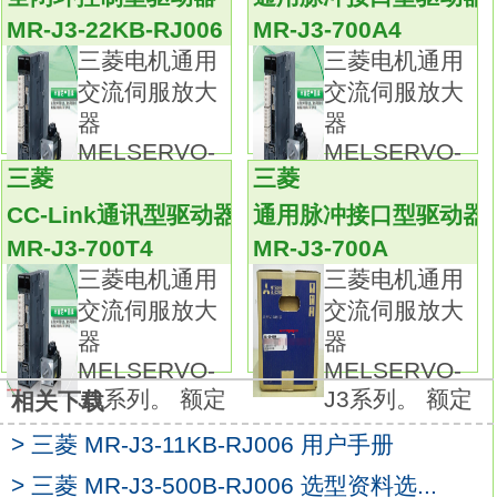
位模式
MR-J3-70B-RJ006
MR-J3-22KB-RJ006
MR-J3-700A4
支持通用接口的伺服放大器。
三菱电机通用
三菱电机通用
支持泛用型接口的伺服放大器。
交流伺服放大
交流伺服放大
可通过脉冲列指令进行位置控制、模拟电压指
器
器
令进行速度/转矩控制。
MELSERVO-
MELSERVO-
支持最大指令脉冲频率4 Mpulses/s。
三菱
三菱
J3系列。 额定
J3系列。 额定
通过高性能电机提升机械性能。
CC-Link通讯型驱动器
通用脉冲接口型驱动器
通过提高编码器的分辨率及处理速度，
MR-J3-700T4
MR-J3-700A
使旋转型伺服电机具备更高精度的定位性能及
三菱电机通用
三菱电机通用
更流畅的旋转性能。
交流伺服放大
交流伺服放大
仅需打开一键式调整功能，即可进行包括机械
器
器
共振滤波器、高端抗震控制Ⅱ、低通滤波器的伺
MELSERVO-
MELSERVO-
服增益调整。
J3系列。 额定
J3系列。 额定
相关下载
轻松启动先进的抗震功能，便可最大限度发挥
> 三菱 MR-J3-11KB-RJ006 用户手册
机械性能。
并可自动实施即时自动调整所需的响应性设
> 三菱 MR-J3-500B-RJ006 选型资料选...