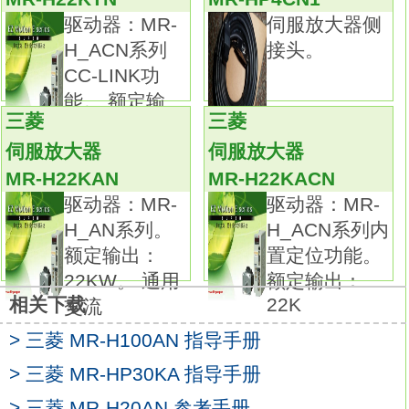
模式(RS232、RS485、光纤、InterBus、
驱动器：MR-
伺服放大器侧
ProfiBus)，
H_ACN系列
接头。
而通用变频器的控制方式比较单一
MR-H10AN
CC-LINK功
伺服控制器直接连接旋转变压器或编码器，构
能。 额定输
成速度、位移控制闭环。
三菱
三菱
出：
而通用变频器只能组成开环控制系统。
伺服放大器
伺服放大器
伺服控制器的各项控制指标(如稳态精度和动态
MR-H22KAN
MR-H22KACN
性能等)优于通用变频器。光纤长度：5.0米。
驱动器：MR-
驱动器：MR-
SSCNETⅢ电缆(控制柜外用标准光纤)。
H_AN系列。
H_ACN系列内
CN1A和CN1B用接头。类型：MR-J系列。
额定输出：
置定位功能。
额定输出：3.5KW。
22KW。 通用
额定输出：
适用电机系列：HA-FF,HA-SE。
22K
相关下载
交流
电压：三相AC220V。
> 三菱 MR-H100AN 指导手册
这对于提高伺服电机的低速控制的稳定性减少
低速脉动有很大帮助。
> 三菱 MR-HP30KA 指导手册
但对于提高位置控制的精度没有直接效果。
> 三菱 MR-H20AN 参考手册