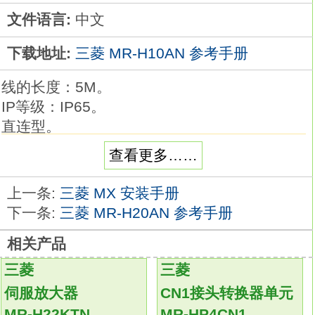
文件语言:
中文
下载地址:
三菱 MR-H10AN 参考手册
线的长度：5M。
IP等级：IP65。
直连型。
弯曲寿命：标准。
查看更多……
电机电磁制动器用接头套件。
电磁制动器用电缆, 用于HF-KP/HF-MP系列(电
上一条:
三菱 MX 安装手册
机轴同侧引出)。驱动器：MR-H_ACN系列
下一条:
三菱 MR-H20AN 参考手册
SSC-NET兼容交流伺服。
相关产品
额定输出：0.1KW。
伺服控制器通过自动化接口可很方便地进行操
三菱
三菱
作模块和现场总线模块的转换，
伺服放大器
CN1接头转换器单元
同时使用不同的现场总线模块实现不同的控制
MR-H22KTN
MR-HP4CN1