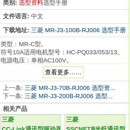
类别:
选型资料
选型手册
文件语言:
中文
下载地址:
三菱 MR-J3-100B-RJ006 选型手册
类型：MR-C型。
符号10A适用电机型号：HC-PQ033/053/13。
电源电压：单相AC100V。
驱动器方面：伺服驱动器在发展了变频技术的
查看更多……
前提下，
在驱动器内部的电流环，
上一条:
三菱 MR-J3-70B-RJ006 选型资...
速度环和位置环（变频器没有该环）都进行了
下一条:
三菱 MR-J3-200B-RJ006 选型...
比一般变频更精确的控制技术和算法运算，
相关产品
在功能上也比传统的伺服强大很多，
主要的一点可以进行精确的位置控制
MR-J3-
三菱
三菱
100B-RJ006
CC-Link通讯型驱动器
SSCNETⅢ光纤通讯型