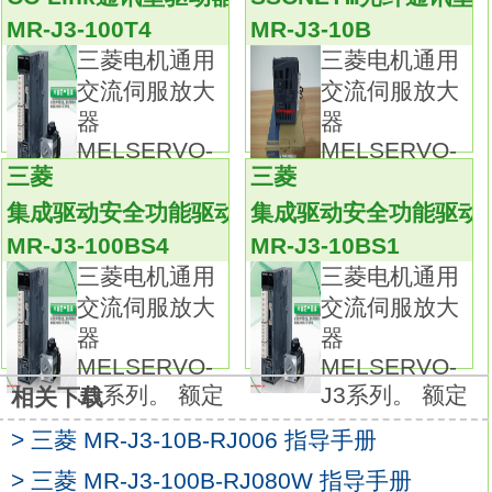
通过上位控制器发送的脉冲序列来控制速度和
MR-J3-100T4
MR-J3-10B
位置，
三菱电机通用
三菱电机通用
驱动器内部的算法和更快更精确的计算以及性
交流伺服放大
交流伺服放大
能更优良的电子器件使之更优越于变频器。三
器
器
菱电机通用交流伺服放大器MELSERVO-J3系
MELSERVO-
MELSERVO-
列。
三菱
三菱
J3系列。 额定
J3系列。 额定
额定输出：3.5kw。
集成驱动安全功能驱动器
集成驱动安全功能驱动
接口类型：SSCNETⅢ光纤通讯型。
MR-J3-100BS4
MR-J3-10BS1
特殊功能：集成驱动安全功能。
三菱电机通用
三菱电机通用
电源规格：三相AC200V。
交流伺服放大
交流伺服放大
STO功能作为一个安全功能增加到了
器
器
SSCNETⅢ光纤通讯型的伺服放大器中。
MELSERVO-
MELSERVO-
通过使用STO功能，以往为防止电机意外启动
J3系列。 额定
J3系列。 额定
相关下载
而使用的电磁接触器则不再需要了。
通过使用MR-J3-D05安全逻辑单元可实现SS1
> 三菱 MR-J3-10B-RJ006 指导手册
功能。
> 三菱 MR-J3-100B-RJ080W 指导手册