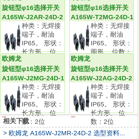
标准负载以及微小负载均可使用的共用接点
旋钮型φ16选择开关
旋钮型φ16选择开关
A165W-J2MG-24D-1
A165W-J2AR-24D-2
A165W-T2MG-24D-1
易于布线的端子排列。
种类：无焊接
种类：无焊接
已经过EN 60947-5-1认证。种类：焊接端子
端子，耐油
端子，耐油
型，耐油IP66。
IP65。 形状：
IP65。 形状：
形状：方形。
长方形。 位
圆形。 位数：
动作功能：瞬时动作（自动复位型）。
欧姆龙
欧姆龙
数：2位
2位。
输出：SPDT。
旋钮型φ16选择开关
旋钮型φ16选择开关
带灯：白炽灯。
A165W-J2MG-24D-1
A165W-J2AG-24D-2
使用电压：DC5V。
种类：无焊接
种类：无焊接
操作部颜色：红色。
端子，耐油
端子，耐油
可拆卸圆型φ16系列。
IP65。 形状：
IP65。 形状：
行业最小级别28.5mm的微型设计。
长方形。 位
长方形。 位
可拆卸开关单元。
相关下载
数：2位
数：2位
标准负载以及微小负载均可使用的共用接点。
易于布线的端子排列。
> 欧姆龙 A165W-J2MR-24D-2 选型资料...