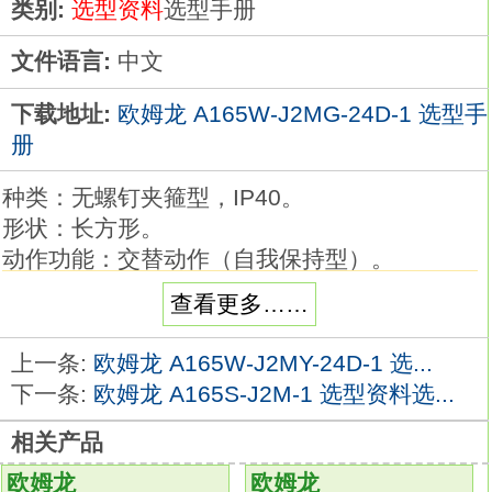
类别:
选型资料
选型手册
文件语言:
中文
下载地址:
欧姆龙 A165W-J2MG-24D-1 选型手
册
种类：无螺钉夹箍型，IP40。
形状：长方形。
动作功能：交替动作（自我保持型）。
输出：DPDT。
查看更多……
带灯：LED（带内置减压带灯功能）。
使用电压：AC/DC100/110V。
上一条:
欧姆龙 A165W-J2MY-24D-1 选...
操作部颜色：黄色。
下一条:
欧姆龙 A165S-J2M-1 选型资料选...
可拆卸圆型φ16系列。
相关产品
行业最小级别28.5mm的微型设计。
可拆卸开关单元。
欧姆龙
欧姆龙