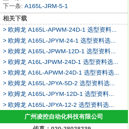
CE认证、UL/CSA标准认证。
下一条:
A165L-JRM-5-1
种类：8针。
用途：高灵敏度用。形状：方形。
相关下载
输出：SPDT
A165L-JPWM-24D-1
> 欧姆龙 A165L-APWM-24D-1 选型资料...
带灯：LED。
> 欧姆龙 A165L-JPYM-24-1 选型资料选...
外壳颜色：DC24V。
接点类型：微小负载 (AC125V， 0.1 A，
> 欧姆龙 A165L-JPWM-12D-1 选型资料...
DC30V， 0.1 A)。
> 欧姆龙 A16L-JPWM-24D-1 选型资料选...
操作：瞬时动作（自动复位型）。
> 欧姆龙 A16L-APWM-24D-1 选型资料选...
外壳颜色：黑色。
按钮颜色：白色。
> 欧姆龙 A165L-JPYA-5D-2 选型资料选...
大方形带灯型按钮开关。
> 欧姆龙 A165L-JPYM-12D-1 选型资料...
良好的动作敏感度欧姆龙A165L-JPWM-
> 欧姆龙 A165L-JPYA-12-2 选型资料选...
24D-1。
带均一亮度的良好照明。
广州凌控自动化科技有限公司
三色型（绿色，橙色，红色，变色照明）包
传真：020-28028239