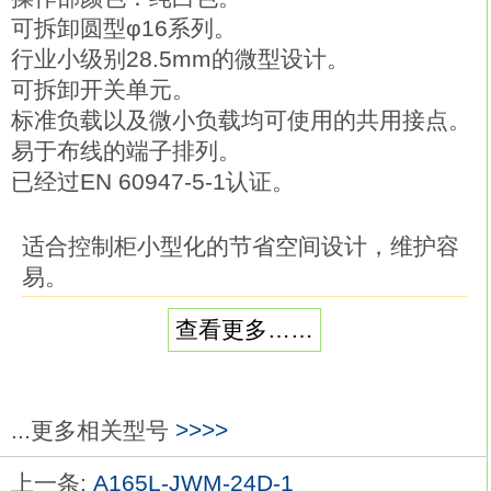
可拆卸圆型φ16系列。
行业小级别28.5mm的微型设计。
可拆卸开关单元。
标准负载以及微小负载均可使用的共用接点。
易于布线的端子排列。
已经过EN 60947-5-1认证。
适合控制柜小型化的节省空间设计，维护容
易。
高49.4mm×宽38mm×纵深84mm的紧凑尺
查看更多……
寸。
带LED动作显示功能， 使动作状态一目了
然。
11针型的输出确保独立2C接点欧姆龙
...更多相关型号
>>>>
A165L-JPWM-24D-1。
上一条:
A165L-JWM-24D-1