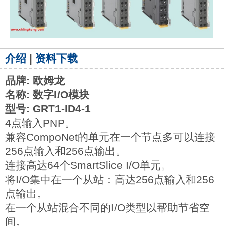
介绍
|
资料下载
品牌: 欧姆龙
名称: 数字I/O模块
型号: GRT1-ID4-1
4点输入PNP。
兼容CompoNet的单元在一个节点多可以连接
256点输入和256点输出。
连接高达64个SmartSlice I/O单元。
将I/O集中在一个从站：高达256点输入和256
点输出。
在一个从站混合不同的I/O类型以帮助节省空
间。