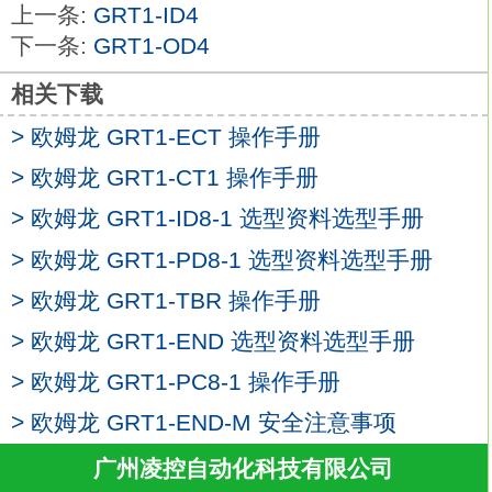
上一条:
GRT1-ID4
有效维护的强大支持
GRT1-ID4-1
下一条:
GRT1-OD4
通过防尘和防溅结构实现高度耐环境性。
(IP67)
相关下载
提供一个连接器用于2点输出的型号，更易
> 欧姆龙 GRT1-ECT 操作手册
于连接液压阀设备。
（带16点输出的型号以及带16点混合I/O的
> 欧姆龙 GRT1-CT1 操作手册
型号）
> 欧姆龙 GRT1-ID8-1 选型资料选型手册
输入。
> 欧姆龙 GRT1-PD8-1 选型资料选型手册
PNP (- common)。
8点输入欧姆龙GRT1-ID4-1。
> 欧姆龙 GRT1-TBR 操作手册
I/O连接：传感器I/O连接器。
> 欧姆龙 GRT1-END 选型资料选型手册
额定内部电路电源电压：通信连接器供应。
> 欧姆龙 GRT1-PC8-1 操作手册
I/O电源电压：DC24V。首创用于智能从站
的板卡型终端。
> 欧姆龙 GRT1-END-M 安全注意事项
易于修改，可处理多种I/O接口并消除繁琐
广州凌控自动化科技有限公司
的现场配线。