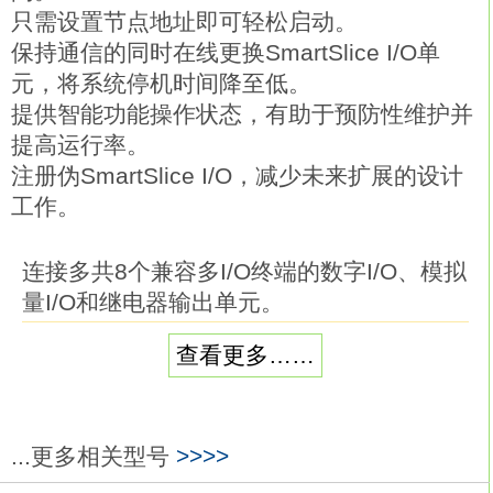
只需设置节点地址即可轻松启动。
保持通信的同时在线更换SmartSlice I/O单
元，将系统停机时间降至低。
提供智能功能操作状态，有助于预防性维护并
提高运行率。
注册伪SmartSlice I/O，减少未来扩展的设计
工作。
连接多共8个兼容多I/O终端的数字I/O、模拟
量I/O和继电器输出单元。
可灵活组合I/O点。
查看更多……
总电缆长度3m。
DIN导轨安装。在包括经济输入、输出和混
合I/O型的产品阵容中具有高度耐环境性
(IP67)的远程I/O终端欧姆龙GRT1-ID4-1。
...更多相关型号
>>>>
通用智能从站功能性提供对设备运行状态和