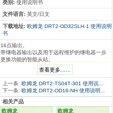
类别:
使用说明书
文件语言:
英文/日文
下载地址:
欧姆龙 DRT2-OD32SLH-1 使用说明
书
16点输出。
带继电器输出以及用于远程维护的继电器一步
更换功能的智能从站。
能够处理大容量的输出设备（最大3A）。
查看更多……
便于更换继电器。
可对带端子块的晶体管I/O设备进行I/O扩展（
上一条:
欧姆龙 DRT2-TS04T-301 使用说...
XWT系列）欧姆龙DRT2-OD32SLH-1手册。
下一条:
欧姆龙 DRT2-OD16-NH 使用说明...
种类：3接点及MBB接点开关（带强制断开构
相关产品
造）。
传动杆：单侧悬臂滚珠型（水平）
DRT2-
欧姆龙
欧姆龙