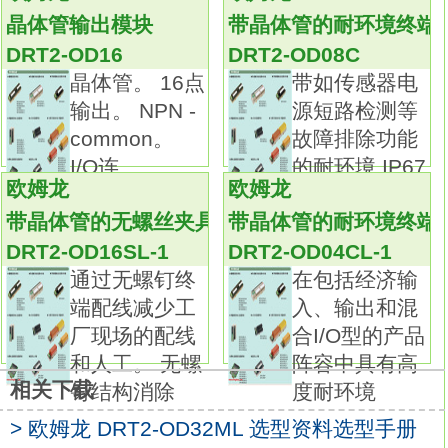
OD32SLH-1
晶体管输出模块
带晶体管的耐环境终端
导管尺寸：双导管型，M20。
DRT2-OD16
DRT2-OD08C
内置开关构造：2NC/1NO（慢动型）。
晶体管。 16点
带如传感器电
广受好评的安全限位开关可以提供全系列符合
输出。 NPN -
源短路检测等
国际标准的产品。
common。
故障排除功能
产品包含带有1NC/1NO、2NC、2NC/1NO和
I/O连
的耐环境 IP67
3NC接点形式的型号。
欧姆龙
欧姆龙
I
（还可以提供MBB接点慢动型。）
带晶体管的无螺丝夹具终端
带晶体管的耐环境终端
另外可提供M12连接型，更加节省劳动力，更
DRT2-OD16SL-1
DRT2-OD04CL-1
换更方便。
通过无螺钉终
在包括经济输
标准的镀金接点保证了接触的高可靠性欧姆龙
端配线减少工
入、输出和混
DRT2-OD32SLH-1手册。
厂现场的配线
合I/O型的产品
可用于标准负载及微小负载。种类：3接点及
和人工。 无螺
阵容中具有高
MBB接点开关（带强制断开构造）。
相关下载
钉结构消除
度耐环境
传动杆：单侧悬臂滚珠型（垂直）。
导管尺寸：单导管型，Pg13.5。
> 欧姆龙 DRT2-OD32ML 选型资料选型手册