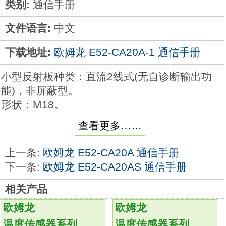
类别:
通信手册
文件语言:
中文
下载地址:
欧姆龙 E52-CA20A-1 通信手册
小型反射板种类：直流2线式(无自诊断输出功
能)，非屏蔽型。
形状：M18。
检测距离：14mm。
查看更多……
连接方式：M12 接插件型。
导线规格：-。
上一条:
欧姆龙 E52-CA20A 通信手册
极性：有。
下一条:
欧姆龙 E52-CA20AS 通信手册
动作模式NOE52-CA20A-1通信手册。
相关产品
会提示线圈断线等故障及检测不稳定状态的自
诊断功能输出型品种齐全。
欧姆龙
欧姆龙
有助于实现预防性维护，防止生产线停转
E52-
温度传感器系列
温度传感器系列