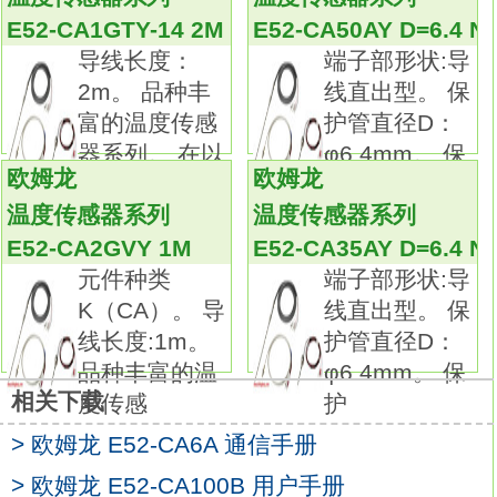
CA20A-1
E52-CA1GTY-14 2M
E52-CA50AY D=6.4 N
简化配线过程，降低资源使用，有效减小功
导线长度：
端子部形状:导
耗，助力环保事业。
2m。 品种丰
线直出型。 保
配线作业时间及铜线使用量仅为3线式的三分之
富的温度传感
护管直径D：
二。
器系列。 在以
φ6.4mm。 保
电流消耗量大幅降低至10%以下。 (直流2线式
欧姆龙
欧姆龙
往的M3螺
护
与直流3线式相比)
温度传感器系列
温度传感器系列
所有小口径型号均采用屏蔽结构。
E52-CA2GVY 1M
E52-CA35AY D=6.4 N
即使将传感器安装在狭小区域或嵌入金属中，
元件种类
端子部形状:导
仍然具有较高的工作稳定性。
K（CA）。 导
线直出型。 保
配有明亮醒目的指示灯，轻松查看安装环境。
线长度:1m。
护管直径D：
尺寸：96×96mmE52-CA20A-1通信手册。
品种丰富的温
φ6.4mm。 保
控制输出1：线性电流输出。
相关下载
度传感
护
控制输出2：--。
辅助输出：4点(辅助输出1、2公共通用，辅助
> 欧姆龙 E52-CA6A 通信手册
输出3、4公共通用)。
> 欧姆龙 E52-CA100B 用户手册