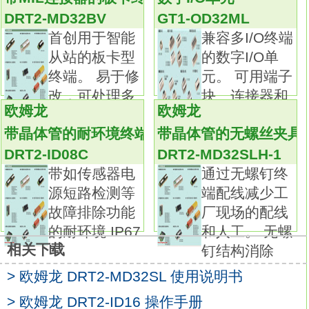
内置开关种类丰富，适用于各类装置(可以选择
DRT2-MD32BV
GT1-OD32ML
4触点、 5触点、6触点)。
首创用于智能
兼容多I/O终端
锁定强度为令人放心的1,300N。
从站的板卡型
的数字I/O单
无需取下头部便可改变钥匙插入方向。
终端。 易于修
元。 可用端子
大幅减少螺线管电流，有助于降低电源成本。
改，可处理多
块、连接器和
滑动钥匙单元 D4SL-NSK10-LK□。
欧姆龙
欧姆龙
种I/O接
高密
使用闭锁钥匙可防止被关在围栏危险区域内。
带晶体管的耐环境终端（高功能型）
带晶体管的无螺丝夹具
可将D4SL-N轻松安装于边长40mm的铝框。
DRT2-ID08C
DRT2-MD32SLH-1
材质为树脂，最适于轻量门。释放钥匙类型：
带如传感器电
通过无螺钉终
一般型(金属)。
源短路检测等
端配线减少工
接线方式：端子台。
故障排除功能
厂现场的配线
螺线管电压/指示灯类型：DC24V/无。
的耐环境 IP67
和人工。 无螺
锁定/释放方式：机械锁定/电磁释放。
I
相关下载
钉结构消除
接点构成(门开闭检测开关＋锁定监控开关)：4
触点(2NC＋1NC/1NO)门监控与锁定监控内部
> 欧姆龙 DRT2-MD32SL 使用说明书
串。
> 欧姆龙 DRT2-ID16 操作手册