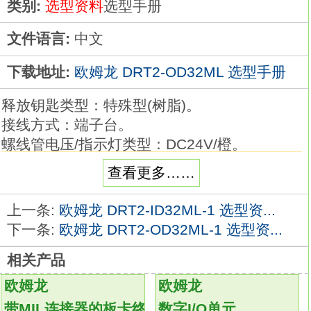
类别:
选型资料
选型手册
文件语言:
中文
下载地址:
欧姆龙 DRT2-OD32ML 选型手册
释放钥匙类型：特殊型(树脂)。
接线方式：端子台。
螺线管电压/指示灯类型：DC24V/橙。
锁定/释放方式：机械锁定/电磁释放。
查看更多……
接点构成(门开闭检测开关＋锁定监控开关)：6
触点(2NC/1NO＋3NC)。
上一条:
欧姆龙 DRT2-ID32ML-1 选型资...
导管尺寸：G1/2。
下一条:
欧姆龙 DRT2-OD32ML-1 选型资...
6触点电磁锁定安全门开关世界最小级。
相关产品
小型电磁锁定安全门开关 D4SL-N
DRT2-
OD32ML
欧姆龙
欧姆龙
一触式拆装的2种接线方式，可减少作业工时。
带MIL连接器的板卡终端
数字I/O单元