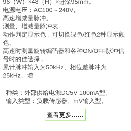
96（W）×48（H）×进深95mm。
电源电压：AC100～240V。
高速增减量脉冲。
测量、增减量脉冲表。
动作判定显示色，可切换绿色/红色2种显示颜
色。
高速时测量旋转编码器和各种ON/OFF脉冲信
号时的佳选择，
累计脉冲输入为50kHz、相位差脉冲为
25kHz、增
种类：外部供给电源DC5V 100mA型。
输入类型：负载传感器、mV输入型。
事件输入端子台5点（TIMING、S-TIM、
查看更多……
HOLD、RESET、ZERO）配备欧姆龙
K3HB-CNB-FLK3AT11 AC100-240。