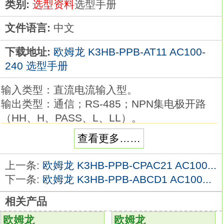
类别:
选型资料
选型手册
文件语言:
中文
下载地址:
欧姆龙 K3HB-PPB-AT11 AC100-
240 选型手册
输入类型：直流电流输入型。
输出类型：通信；RS-485；NPN集电极开路
（HH、H、PASS、L、LL）。
事件输入端子台5点（TIMING、S-TIM、
查看更多……
HOLD、RESET、ZERO）配备。
外部供给电源DC12V 80mA。
上一条:
欧姆龙 K3HB-PPB-CPAC21 AC100...
电源电压：AC/DC24V。
下一条:
欧姆龙 K3HB-PPB-ABCD1 AC100...
96（W）×48（H）×进深95mm
相关产品
部分机型未配备
K3HB-PPB-AT11 AC100-240
最适合电压、电流信号等模拟的、测量显示、
欧姆龙
欧姆龙