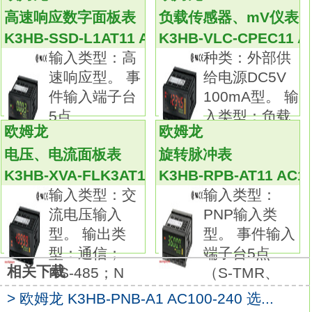
判别的面板表。
高速响应数字面板表
负载传感器、mV仪表
动作判定显示色，可切换绿色/红色2种显示颜
K3HB-SSD-L1AT11 AC100-240
K3HB-VLC-CPEC11 A
色。
输入类型：高
种类：外部供
配备的分压计用于监视操作趋势。
速响应型。 事
给电源DC5V
外部事件输入可应用于各种测量和辨别情况。
件输入端子台
100mA型。 输
DeviceN种类：小容量插入型。
5点
入类型：负载
控制电源电压：AC100/200V；带电压变动补
欧姆龙
欧姆龙
（TIMING、S
传
偿。
电压、电流面板表
旋转脉冲表
动作电流：AC1～2A。
K3HB-XVA-FLK3AT11 AC100-240
K3HB-RPB-AT11 AC10
从小容量到大容量，不放过任何一个加热器的
输入类型：交
输入类型：
断线。
流电压输入
PNP输入类
检测成型机械、包装机械等的加热器断线情
型。 输出类
型。 事件输入
况，输出报警。
型：通信；
端子台5点
由于具备高精度的判定能力，即使多个加热器
相关下载
RS-485；N
（S-TMR、
中的1根断线，
> 欧姆龙 K3HB-PNB-A1 AC100-240 选...
也不会放过。