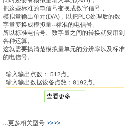
同时还要有模拟量输入单元(A/D)，
把这些标准的电信号变换成数字信号，
模拟量输出单元(D/A)，以把PLC处理后的数
字量变换成模拟量--标准的电信号。
所以标准电信号、数字量之间的转换就要用到
各种运算。
这就需要搞清楚模拟量单元的分辨率以及标准
的电信号。
输入输出点数： 512点。
输入输出数据设备点数：8192点。
程序容量：14K。
查看更多……
基本命令处理速度(LD命令)：0.2μs。
内藏RAM存储器容量：64k
PLC在程序执行阶段：按用户程序指令存放
的先后顺序扫描执行每条指令，
...更多相关型号
>>>>