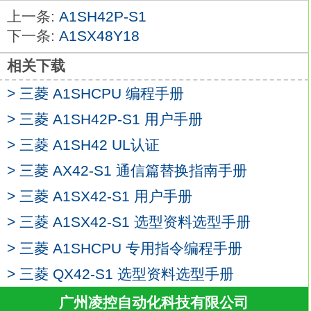
经相应的运算和处理后，其结果再写入输出
上一条:
A1SH42P-S1
状态寄存器中，
下一条:
A1SX48Y18
输出状态寄存器中所有的内容随着程序的执
行而改变三菱A1SH42-S1
A1SH42-S1
相关下载
输出刷新阶段：当所有指令执行完毕，
> 三菱 A1SHCPU 编程手册
输出状态寄存器的通断状态在输出刷新阶段
> 三菱 A1SH42P-S1 用户手册
送至输出锁存器中，
并通过一定的方式(继电器、晶体管或晶间
> 三菱 A1SH42 UL认证
管)输出，驱动相应输出设备工作。。多可
> 三菱 AX42-S1 通信篇替换指南手册
控的I/O点数：用8点I/O组合模块，达128点
> 三菱 A1SX42-S1 用户手册
三菱A1SH42-S1。
混用任意I/O模块，达64点。
> 三菱 A1SX42-S1 选型资料选型手册
灵活的系统配置；每个远程I/O组件所控制
> 三菱 A1SHCPU 专用指令编程手册
的I/O点保持足够的少，
> 三菱 QX42-S1 选型资料选型手册
这样在安装控制设备的地方只需要的I/O点
不至于浪费。
广州凌控自动化科技有限公司