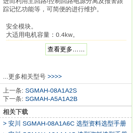
进而利用主回路/控制回路电源分离及报警跟
踪记忆功能等，可简便的进行维护。
安全模块。
大适用电机容量：0.4kw。
电源电压：单相AC100V。
查看更多……
接口：MECHATROLINK-Ⅲ通信指令型（旋
转型伺服电机用）。
设计顺序：A。
硬件规格：涂漆处理安川SGMAH-
...更多相关型号
>>>>
A3A1A2B。
上一条:
SGMAH-08A1A2S
选配（软件）：无选配（标准）。
下一条:
SGMAH-A5A1A2B
选配（参数）：无选配（标准）。
选配模块：安全模块。
相关下载
欧洲EC标准 ：依据机械指令的整合标准EN
> 安川 SGMAH-08A1A6C 选型资料选型手册
ISO13849-1，