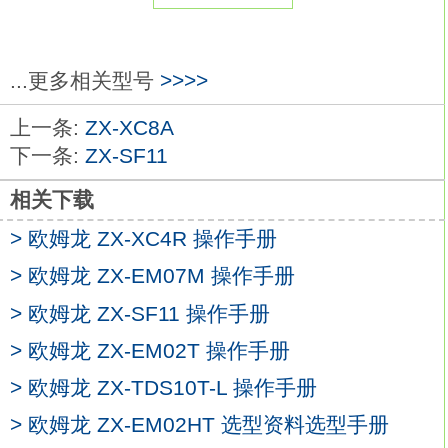
导线规格：PVC（耐油）。
动作模式NC。
NPN输出。
...更多相关型号
>>>>
接近传感器的顶级的性能和品质欧姆龙ZX-
上一条:
ZX-XC8A
XC9A。
下一条:
ZX-SF11
磁性金属有无检测的标准型。
品种丰富。
相关下载
可根据条件选择适用机型。
> 欧姆龙 ZX-XC4R 操作手册
防相互干扰功能的异频机型品种齐全
ZX-
XC9A
> 欧姆龙 ZX-EM07M 操作手册
具有优异的耐环境性能。
> 欧姆龙 ZX-SF11 操作手册
标准导线的材质为耐油PVC。
> 欧姆龙 ZX-EM02T 操作手册
检测面采用耐切削油材质。
标准采用导线护套。支架材质：铁、 镀锌。
> 欧姆龙 ZX-TDS10T-L 操作手册
个数：2。
> 欧姆龙 ZX-EM02HT 选型资料选型手册
附件内容：＋螺钉Ｍ3×14（带弹簧垫圈，平