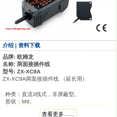
介绍
|
资料下载
品牌: 欧姆龙
名称: 两面接插件线
型号: ZX-XC9A
ZX-XC9A两面接插件线 （延长用）
种类：直流3线式，非屏蔽型。
形状：M8。
检测距离：1.5mm。
查看更多……
连接方式：导线引出型（2m）。