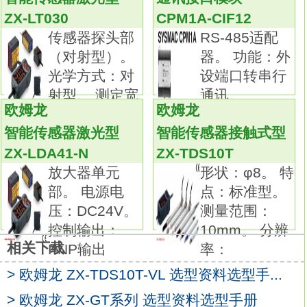
备有微动开关的基本型，根据用途不同，
ZX-LT030
CPM1A-CIF12
还有基本型、分割接触型、维持接触型等丰富
传感器探头部
RS-485适配
品种
ZX-XF12
（对射型）。
器。 功能：外
标准型中还有微小负载用系列。
光学方式：对
设端口转串行
备有保护端子部位的安全，
射型。 测定宽
通讯。
且具有防滴功能的防滴端子保护盖和塑封端子
欧姆龙
欧姆龙
CPM1A
度：3
型。更薄、更大风量的ZN系列灵活、迅速地实
智能传感器激光型
智能传感器接触式型
现清洁化。
ZX-LDA41-N
ZX-TDS10T
可根据清洁室的尺寸选用的3种尺寸。放大器单
放大器单元
形状：φ8。 特
元部。
部。 电源电
点：标准型。
电源电压：DC。
压：DC24V。
测量范围：
控制输出：NPN输出。种类：传感头部。
控制输出：
10mm。 分辨
品名：传感头部 电缆型 (电缆长度1.5m)。
相关下载
PNP输出
率：
通过SD卡简单实现湿温度管理。
> 欧姆龙 ZX-TDS10T-VL 选型资料选型手...
超群的高精度测量。
1张SD卡，可储存多份数据。
> 欧姆龙 ZX-GT系列 选型资料选型手册