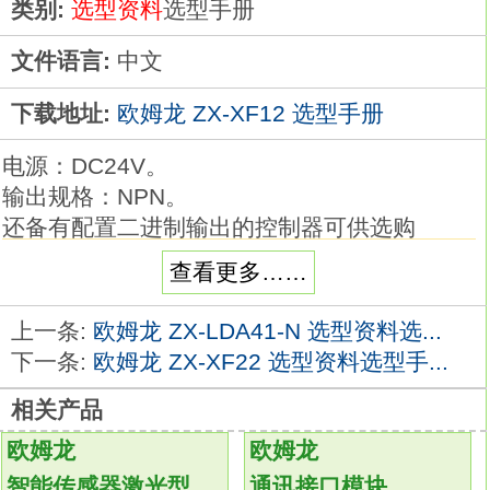
类别:
选型资料
选型手册
文件语言:
中文
下载地址:
欧姆龙 ZX-XF12 选型手册
电源：DC24V。
输出规格：NPN。
还备有配置二进制输出的控制器可供选购
（ZW-C10/-C15）。ZX-CAL2演算单元分类：
查看更多……
标准型。
接点间隔：G(0.5mm)。
上一条:
欧姆龙 ZX-LDA41-N 选型资料选...
驱动杆：弹簧细柱塞型。
下一条:
欧姆龙 ZX-XF22 选型资料选型手...
端子的种类：螺丝端子。
相关产品
以高精度和丰富品种著称最畅销的基本型开
关。
欧姆龙
欧姆龙
断路容量达15A，且精度高。
智能传感器激光型
通讯接口模块