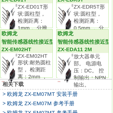
恶劣环境下也能放心测量的 （传感头保护结构
ZX-ED01T形
ZX-EDR5T形
IP67&机器人电缆）。种类：透镜单元。
状:圆柱型，
状:圆柱型，
产品名称：侧视镜。
检测距离：
检测距离：
详情：聚光直径 φ8mm。
1mm， 分辨
0.5mm ， 分
UV-LED照射器的成本革命。
欧姆龙
欧姆龙
率：
热损伤较小的UV-LED照射。
智能传感器线性接近型
智能传感器线性接近型
照射头装有大幅度提高了亮度的新UV-LED。
ZX-EM02HT
ZX-EDA11 2M
通过增强照度缩短了粘合节拍。
ZX-EM02HT
放大器单元
采用40,000小时*长寿型LED，大幅降低运行成
形状:耐热圆柱
部。 电源电
本欧姆龙ZX-ED02T操作手册。
型， 检测距
压：DC。 控
与原有灯泡 (LAMP) 方式相比，实现约1/8的超
离：2mm ，
制输出：NPN
紧凑本体。
相关下载
输出。
搭载可简单、准确设定的彩色液晶显示器。电
源电缆。
> 欧姆龙 ZX-EM07MT 安装手册
种类：双头接插件型（附带1个铁氧体磁芯
> 欧姆龙 ZX-EM07M 参考手册
(φ30 × 39mm)）。
> 欧姆龙 ZX-EM07MT 参考手册