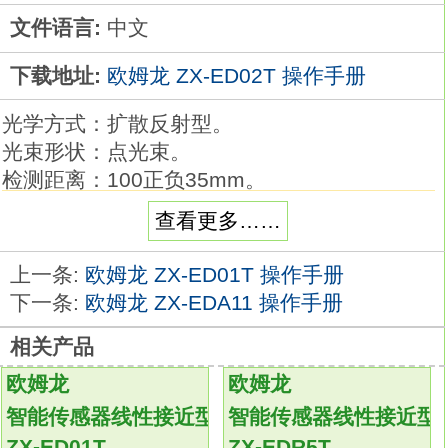
文件语言:
中文
下载地址:
欧姆龙 ZX-ED02T 操作手册
光学方式：扩散反射型。
光束形状：点光束。
检测距离：100正负35mm。
分辨率：5μm。
查看更多……
高精度的10μm量级尺寸检测。
工件的颜色及材质变化、移动也能够稳定测量
上一条:
欧姆龙 ZX-ED01T 操作手册
欧姆龙ZX-ED02T操作手册。
下一条:
欧姆龙 ZX-EDA11 操作手册
搭载智能调谐功能，任何人按1下按钮就能够设
相关产品
定最佳。
采用11段LED，显示文字一目了然。
欧姆龙
欧姆龙
内置4个BANK功能，轻松转换设定条件
ZX-
智能传感器线性接近型
智能传感器线性接近型
ED02T
ZX-ED01T
ZX-EDR5T