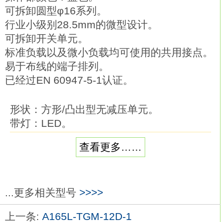
可拆卸圆型φ16系列。
行业小级别28.5mm的微型设计。
可拆卸开关单元。
标准负载以及微小负载均可使用的共用接点。
易于布线的端子排列。
已经过EN 60947-5-1认证。
形状：方形/凸出型无减压单元。
带灯：LED。
使用电压：AC/DC6V。
查看更多……
颜色：黄色。
圆形指示灯系列， φ22和φ25 （使用环时）
与A22系列按钮开关类型相同欧姆龙A165L-
...更多相关型号
>>>>
TAM-12D-1。
上一条:
A165L-TGM-12D-1
φ25用的环还能对应φ25的面板开口。