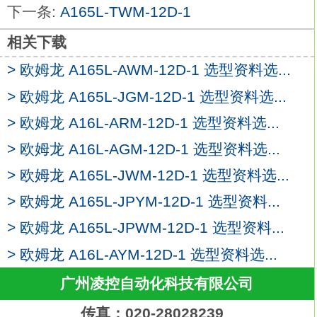
下一条:
A165L-TWM-12D-1
IP65。种类：减压带灯和带焊接端子，
IP40。
相关下载
形状：圆形
A165L-TAM-12D-1
> 欧姆龙 A165L-AWM-12D-1 选型资料选...
动作功能：交替动作（自我保持型）。
输出：DPDT。
> 欧姆龙 A165L-JGM-12D-1 选型资料选...
带灯：LED（带内置减压带灯功能）。
> 欧姆龙 A16L-ARM-12D-1 选型资料选...
使用电压：AC/DC100/110V。
> 欧姆龙 A16L-AGM-12D-1 选型资料选...
操作部颜色：红色。
可拆卸圆型φ16系列。
> 欧姆龙 A165L-JWM-12D-1 选型资料选...
行业小级别28.5mm的微型设计。
> 欧姆龙 A165L-JPYM-12D-1 选型资料...
可拆卸开关单元欧姆龙A165L-TAM-12D-
> 欧姆龙 A165L-JPWM-12D-1 选型资料...
1。
标准负载以及微小负载均可使用的共用接
> 欧姆龙 A16L-AYM-12D-1 选型资料选...
点。
广州凌控自动化科技有限公司
易于布线的端子排列。
已经过EN 60947-5-1认证。分类：分割接
传真：020-28028239