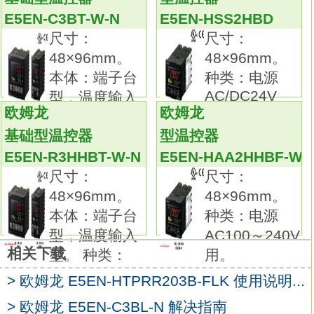
远程SP输入：有
E5EN-Q1TD-N
E5EN-C3BT-W-N
E5EN-HSS2HBD
传送输出：有。
尺寸：
尺寸：
清晰易读的大屏白光PV显示。从选型到设定与
48×96mm。
48×96mm。
操作均简单易用。
本体：端子台
种类：电源
完整的I/O容量、功能和性能范围。适合更多应
AC/DC24V
型，温度输入
用。
欧姆龙
欧姆龙
用。 外壳
型。 种类：
E5AC的白光LCDPV显示屏高度约为25mm。
基础型温控器
型温控器
上面板和前面板都配有工具端口。
E5EN-R3HHBT-W-N
E5EN-HAA2HHBF-W
用通信转换线（另售）连接至电脑上来建立控
尺寸：
尺寸：
制器而不需要为电源安装电线。
48×96mm。
48×96mm。
轻松安装CX-Thermo（另售）。
本体：端子台
种类：电源
50ms高速采样周期欧姆龙E5EN-Q1TD-N手
型，温度输入
AC100～240V
册。
相关下载
型。 种类：
用。
型号可配备最多4点辅助输出，6点事件输入，
> 欧姆龙 E5EN-HTPRR203B-FLK 使用说明...
1点传送输出和远程SP输入，适合一系列广泛
的应用。
> 欧姆龙 E5EN-C3BL-N 解决指南