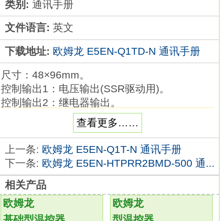
类别:
通讯手册
文件语言:
英文
下载地址:
欧姆龙 E5EN-Q1TD-N 通讯手册
尺寸：48×96mm。
控制输出1：电压输出(SSR驱动用)。
控制输出2：继电器输出。
辅助输出：独立2点。
查看更多……
电源电压：AC/DC24V。
端子形状：螺钉端子台型欧姆龙E5EN-Q1TD-
上一条:
欧姆龙 E5EN-Q1T-N 通讯手册
N手册。
下一条:
欧姆龙 E5EN-HTPRR2BMD-500 通...
输入类别：全量程多输入。
相关产品
加热断线、SSR故障检测功能：1点。
通信：--。
欧姆龙
欧姆龙
事件输入：6点。
基础型温控器
型温控器