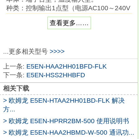
种类：控制输出1点型（电源AC100～240V
用）。
查看更多……
外壳颜色：银色。
控制输出：电流输出。
控制模式：标准或加热冷却。
辅助输出点数：2点欧姆龙E5EN-
...更多相关型号
>>>>
HSS2HBD。
上一条:
E5EN-HAA2HH01BFD-FLK
加热器用断线、SSR故障、加热器过电流检
下一条:
E5EN-HSS2HHBFD
测功能/ES1B用电源：--。
事件输入点数：--。
相关下载
传送输出：可传送输出（使用控制输出）
> 欧姆龙 E5EN-HTAA2HH01BD-FLK 解决
E5EN-HSS2HBD
方...
通信：--。
48mm的通用温控器已升级＆功能/性能提
> 欧姆龙 E5EN-HPRR2BM-500 使用说明书
升。
> 欧姆龙 E5EN-HAA2HBMD-W-500 通讯功...
指示精度提升、增加了预防维护功能，