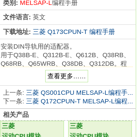
类别:
MELSAP-L
编程手册
文件语言:
英文
下载地址:
三菱 Q173CPUN-T 编程手册
安装DIN导轨用的适配器。
用于Q38B-E、Q312B-E、Q612B、Q38RB、
Q68RB、Q65WRB、Q38DB、Q312DB。程
序容量：28K步。
查看更多……
输入输出点数：1096点三菱Q型编程手册。
输入输出元件数：8192点。
上一条:
三菱 QS001CPU MELSAP-L编程手...
支持RS232。
下一条:
三菱 Q172CPUN-T MELSAP-L编程...
CPU模块扩展标准RAM（最大8MB）。
相关产品
可与SD存储卡同时使用
Q173CPUN-T
可连续访问文件寄存器。
三菱
三菱
超高速处理，生产时间缩短，更好的性能。
运动CPU模块
运动CPU模块