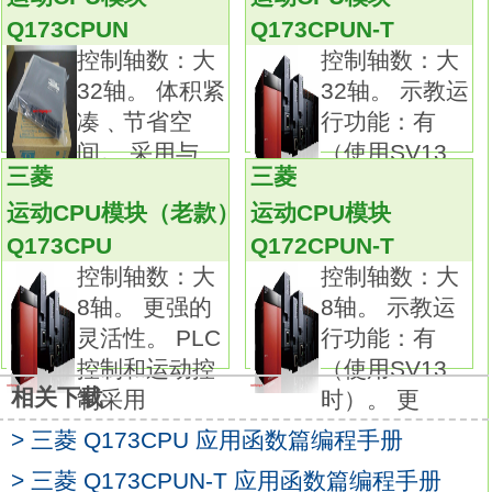
随着应用程序变得更大更复杂，缩短系统运行
Q173CPUN
Q173CPUN-T
周期时间是非常必要的。
控制轴数：大
控制轴数：大
通过超高的基本运算处理速度1.9ns，可缩短运
32轴。 体积紧
32轴。 示教运
行周期。
凑﹑节省空
行功能：有
除了可以实现以往与单片机控制相联系的高速
间。 采用与
（使用SV13
控制以外，
三菱
三菱
MELSE
时）。
还可通过减少总扫描时间，提高系统性能，
运动CPU模块（老款）
运动CPU模块
防止任何可能出现的性能偏差三菱Q型编程手
Q173CPU
Q172CPUN-T
册。输入点数：16点。
控制轴数：大
控制轴数：大
输入电压及电流：DC24V 4mA。
8轴。 更强的
8轴。 示教运
应答时间：1/5/10/20/70ms。
灵活性。 PLC
行功能：有
16点/1个公共端。
控制和运动控
（使用SV13
共阴极。
相关下载
制采用
时）。 更
18点端子台。
> 三菱 Q173CPU 应用函数篇编程手册
不断超越，勇攀Q系列巅峰。
强化安全功能三菱Q型编程手册。
> 三菱 Q173CPUN-T 应用函数篇编程手册