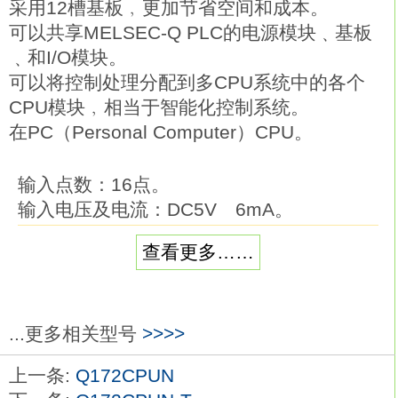
采用12槽基板﹐更加节省空间和成本。
可以共享MELSEC-Q PLC的电源模块﹑基板
﹑和I/O模块。
可以将控制处理分配到多CPU系统中的各个
CPU模块﹐相当于智能化控制系统。
在PC（Personal Computer）CPU。
输入点数：16点。
输入电压及电流：DC5V 6mA。
应答时间：0/0.1/0.2/0.4/0.6/1ms。
查看更多……
16点/1个公共端。
正/负极公端共用。
18点端子台三菱Q173CPUN-T。
通过以太网轻松连接编程工具。
...更多相关型号
>>>>
编程工具（GX Works2、GX Developer）
上一条:
Q172CPUN
和CPU直接连接（ 1对1）时，