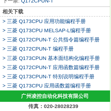
下一条:
Q172CPUN-T
无需进行IP地址设置
Q173CPUN-T
而且无需
选择电缆，直通线和交叉线均可使用。
相关下载
因此，这种连接方法和使用USB一样，可轻
> 三菱 Q173CPU 应用功能编程手册
松与CPU进行通信，
> 三菱 Q173CPU MELSAP-L编程手册
即使是不熟悉网络设置的操作人员也能轻松
建立连接。
> 三菱 Q172CPUN-T 公共指令篇编程手册
具有卓越性能的各种模块,
> 三菱 Q172CPUN-T 编程手册
满足从模拟量到定位的各种控制需求三菱
> 三菱 Q173CPUN 基本面结构化编程手册
Q173CPUN-T。
Q系列模块产品包括种类丰富的各种I/O、模
> 三菱 Q172CPUN-T 应用函数篇编程手册
拟量和定位功能模块。
> 三菱 Q173CPUN-T 特别说明编程手册
可地满足开关、传感器等的输入输出，温
> 三菱 Q173CPU 应用函数篇编程手册
度、重量、流量和电机、驱动器的控制，
以及要求控制的定位等各行业、各领域的控
广州凌控自动化科技有限公司
制需求。
传真：020-28028239
还可与CPU模块组合使用，实现恰如其分的