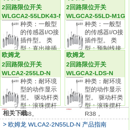
标准采用交叉式结构，使用有高可靠性的包金
2回路限位开关
2回路限位开关
接点
WLGCA2-55LD-N
WLGCA2-55LDK43-N
WLGCA2-55LD-M1GJ
一般负载、微小负载均可使用。
种类：一般型
种类：一般型
摆杆型中标准配备90°过行程、单侧动作设定、
的传感器I/O接
的传感器I/O接
头部4方向安装功能。
插件型。 类
插件型。 类
通过EN/IEC、 UL、 cUL、 CCC标准认证。种
型：直出接插
型：预制线接
类：耐环境型的动作显示型。
欧姆龙
欧姆龙
件型。
插件型。
驱动杆类型：滚珠摆杆 R38，双螺母摆杆。
2回路限位开关
2回路限位开关
类型：防溅型。
WLCA2-255LD-N
WLGCA2-LDS-N
指示灯：LED。
种类：耐环境
种类：耐环境
项目：标准型。
型的动作显示
型的动作显示
预行程（PT）：15正负 5°。
型。 驱动杆类
型。 驱动杆类
可根据使用环境和用途进行选择，品种丰富的2
型：滚珠摆杆
型：滚珠摆杆
回路限位开关欧姆龙WLGCA2-55LD-N使用说
相关下载
R38。
R38，
明书。
> 欧姆龙 WLCA2-2N55LD-N 产品指南
品种丰富，备有一般型、耐环境型、防溅型、