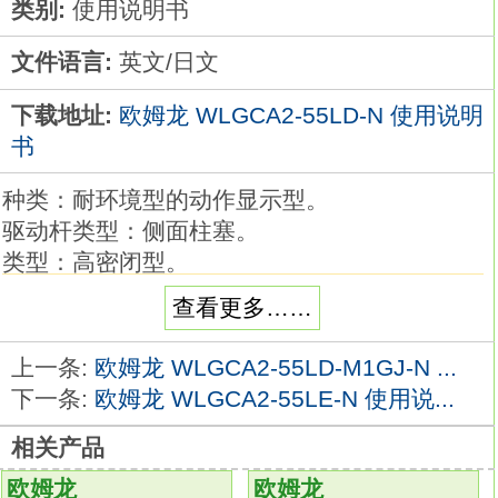
类别:
使用说明书
文件语言:
英文/日文
下载地址:
欧姆龙 WLGCA2-55LD-N 使用说明
书
种类：耐环境型的动作显示型。
驱动杆类型：侧面柱塞。
类型：高密闭型。
指示灯：LED。
查看更多……
项目：标准型。
可根据使用环境和用途进行选择，品种丰富的2
上一条:
欧姆龙 WLGCA2-55LD-M1GJ-N ...
回路限位开关欧姆龙WLGCA2-55LD-N使用说
下一条:
欧姆龙 WLGCA2-55LE-N 使用说...
明书。
相关产品
品种丰富，备有一般型、耐环境型、防溅型、
长寿命型等。
欧姆龙
欧姆龙