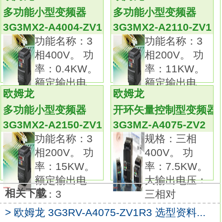
将高功能规格集中在小巧之中。
多功能小型变频器
多功能小型变频器
搭载了有PG矢量控制。
3G3MX2-A4004-ZV1
3G3MX2-A2110-ZV1
3G3RV的后续机种。
功能名称：3
功能名称：3
CV/VT选择功能。
相400V。 功
相200V。 功
丰富的在线自动调整功能（自学习功能）。
率：0.4KW。
率：11KW。
CX-Drive软件。
额定输出电
额定输出电
DeviceNet通信对应。
欧姆龙
欧姆龙
压：
压：3
多功能输入输出功能。
多功能小型变频器
开环矢量控制型变频器
多彩的功能。
3G3MX2-A2150-ZV1
3G3MZ-A4075-ZV2
制动晶体管内置。
功能名称：3
规格：三相
保护功能。功能名称：3相200V。
相200V。 功
400V。 功
功率：11KW。
率：15KW。
率：7.5KW。
额定输出电压：3相、200～240V(输出电压无
额定输出电
大输出电压：
法超过输入电压)欧姆龙3G3MX2-A4075-Z手
相关下载
压：3
三相对
册。
内置制动单元(制动电阻需另配)。
> 欧姆龙 3G3RV-A4075-ZV1R3 选型资料...