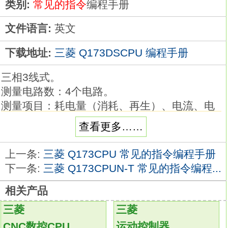
类别:
常见的指令
编程手册
文件语言:
英文
下载地址:
三菱 Q173DSCPU 编程手册
三相3线式。
测量电路数：4个电路。
测量项目：耗电量（消耗、再生）、电流、电
压、功率、功率因素等。
查看更多……
可简单地测量多种能量信息的电能测量模块产
品群。
上一条:
三菱 Q173CPU 常见的指令编程手册
仅用一个模块，即可测量与电量（消耗及再
下一条:
三菱 Q173CPUN-T 常见的指令编程...
生）、无功电量、电流、电压、功率、功率因
相关产品
数以及频率有关的各种详细信息。
无需梯形图程序即可持续监视最小值和最大
三菱
三菱
值，亦可执行2种类型的上限/下限报警
CNC数控CPU
运动控制器