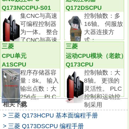
Q173DSCPU
Q173NCCPU-S01
Q172DSCPU
只有在ON状态期间，才可测量输出设备所使用
集CNC与高速
控制轴数：多
的电量。
可编程控制器
16轴。 伺服放
因此可获得设备运行期间的电量以及节拍单位
为一体。 整合
大器连接方
内的电量。
了CNC与高速
式：
在一个插槽中使用3相3线式产品最多可测量4
三菱
三菱
SSCNETⅢ/H
可编程
个电路，
CPU单元
运动CPU模块（老款）
使用3相4线式产品最多可测量3个电路，
A1SCPU
Q173CPU
因此通过多电路型产品可在较小空间中实施电
程序存储器容
控制轴数：大
能测量。
量：8k。 输入
8轴。 更强的
例如，可使用一个模块测量来自控制面板干线
输出点数：大
灵活性。 PLC
的其他负载。
256点。 PLC
控制和运动控
此外，可使用GX Works2 （ 1.90U版和更高版
相关下载
的
制采用
本），轻松地设置参数。输入点数：伺服外部
信号32点，8轴。
> 三菱 Q173HCPU 基本面编程手册
输入方式：源型/漏型。
> 三菱 Q173DSCPU 编程手册