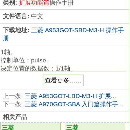
类别:
扩展功能篇
操作手册
文件语言:
中文
下载地址:
三菱 A953GOT-SBD-M3-H 操作手
册
1轴。
控制单位：pulse。
决定位置的数据数：1/1轴。
15针连接器、9针连接模拟电压输出(DC-10-
查看更多……
10V)。
输入接口电路工作过程：当开关合上，二极管
上一条:
三菱 A953GOT-LBD-M3-H 扩展...
发光，
下一条:
三菱 A970GOT-SBA 入门篇操作手...
然后三极管在光的照射下导通，向内部电路输
相关产品
入信号A953GOT-SBD-M3-H扩展功能篇。
当开关断开，二极管不发光，三极管不导通
三菱
三菱