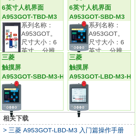
A953GOT-SBD-M3-H
向内部电路输入信号。
6英寸人机界面
6英寸人机界面
也就是通过输入接口电路把外部的开关信号转
A953GOT-TBD-M3
A953GOT-SBD-M3
化成PLC内部所能接受的数字信号。
系列名称：
系列名称：
PLC的选型随着PLC技术的发展，PLC产品的
A953GOT。
A953GOT。
种类越来越多，
尺寸大小：6
尺寸大小：6
功能日趋完善，其应用也越来越广泛。
英寸。 分辨
英寸。 分辨
不同系列不同型号的PLC其性能各有不同，适
三菱
三菱
率：32
率：32
用场合也各有侧重，
触摸屏
触摸屏
价格上也有较大差异。因此PLC选型时，
A953GOT-SBD-M3-H
A953GOT-LBD-M3-H
在满足控制要求的前提下，
应考虑最佳的性能价格比，合理选择
PLCA953GOT-SBD-M3-H扩展功能篇。
输入状态和输入信息从输入接口输进，
CPU将之存入工作数据存储器中或输入映象寄
相关下载
存器。
> 三菱 A953GOT-LBD-M3 入门篇操作手册
然后由CPU把数据和程序有机地结合在一起。