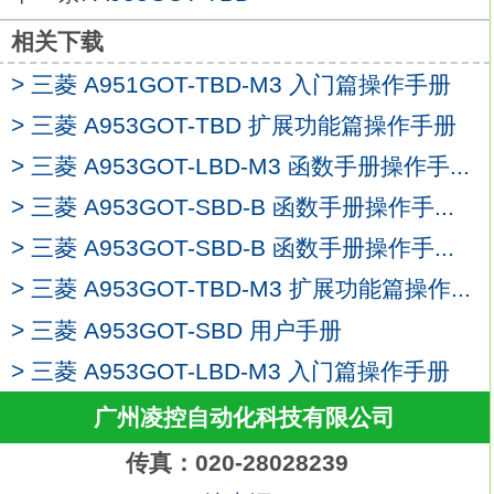
电源类型：AC100~240V。
通迅接口：CC-Link IE现场网络通讯模块套
相关下载
装。
> 三菱 A951GOT-TBD-M3 入门篇操作手册
低价位的中端型号
A953GOT-TBD-M3
> 三菱 A953GOT-TBD 扩展功能篇操作手册
GT25标准支持SD存储卡及标准搭载以太
网、RS-232、RS-422/485、USB
> 三菱 A953GOT-LBD-M3 函数手册操作手...
host/device接口。
> 三菱 A953GOT-SBD-B 函数手册操作手...
即使在日志、脚本、报警、软元件数据传送
> 三菱 A953GOT-SBD-B 函数手册操作手...
等高负载处理期间，也能实现流畅的画面操
作。
> 三菱 A953GOT-TBD-M3 扩展功能篇操作...
连接GOT前面USB接口与计算机，
> 三菱 A953GOT-SBD 用户手册
可通过GOT，对FA机器进行编程、启动和
> 三菱 A953GOT-LBD-M3 入门篇操作手册
调整等操作，
省去了打开控制柜、更换电缆的麻烦三菱
广州凌控自动化科技有限公司
A953GOT-TBD-M3。
传真：020-28028239
1、USB接口:USB device机器(USB Mini-B)