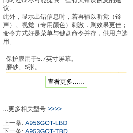
议。
此外，显示出错信息时，若再辅以听觉（铃
声）、视觉（专用颜色）刺激，则效果更佳；
命令方式好是菜单与键盘命令并存，供用户选
用。
保护膜用于5.7英寸屏幕。
磨砂、5张。
适用型号：GT105。功能： 低价位的中端
查看更多……
型号。
画面尺寸：12.1英寸。
分辨率：SVGA。
显示屏：TFT彩色三菱A953GOT-TBD-
...更多相关型号
>>>>
M3。
上一条:
A956GOT-LBD
面板颜色：黑。
下一条:
A953GOT-TBD