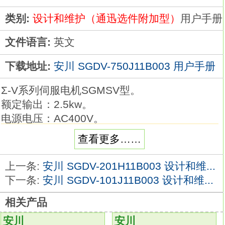
类别:
设计和维护（通迅选件附加型）
用户手册
文件语言:
英文
下载地址:
安川 SGDV-750J11B003 用户手册
Σ-V系列伺服电机SGMSV型。
额定输出：2.5kw。
电源电压：AC400V。
串行编码器：20位绝对值型（标准）。
查看更多……
设计顺序：标准。
轴端：直轴、不带键槽（标准）安川SGDV-
上一条:
安川 SGDV-201H11B003 设计和维...
750J11B003手册。
下一条:
安川 SGDV-101J11B003 设计和维...
选配：带油封。
相关产品
超大功率变化率。
品种齐全（1.0kW ～7.0kW，带保持制动
安川
安川