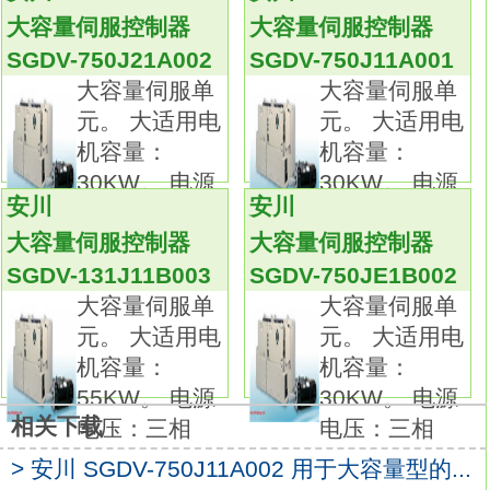
器）。
大容量伺服控制器
大容量伺服控制器
配备有高分辨率串行编码器（20位）
SGDV-
SGDV-750J21A002
SGDV-750J11A001
750J11B003
大容量伺服单
大容量伺服单
标准采用IP67（7.0kw为IP22）。
元。 大适用电
元。 大适用电
用途示例：
机容量：
机容量：
贴片机。
30KW。 电源
30KW。 电源
印刷电路板打孔机。
安川
安川
电压：三相
电压：三相
机床进给装置。
大容量伺服控制器
大容量伺服控制器
额定值和规格：
SGDV-131J11B003
SGDV-750JE1B002
额定时间∶连续。
大容量伺服单
大容量伺服单
振动等级∶V15。
元。 大适用电
元。 大适用电
绝缘电阻∶DC500V，10MΩ以上。
机容量：
机容量：
使用环境温度∶0～40°C。
55KW。 电源
30KW。 电源
励磁方式∶永磁式。
相关下载
电压：三相
电压：三相
安装方式∶法兰式。
耐热等级∶F。
> 安川 SGDV-750J11A002 用于大容量型的...