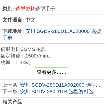
类别:
选型资料
选型手册
文件语言:
中文
下载地址:
安川 SGDV-280D11A020000 选型
手册
伺服电机SGMGH型。
额定转速：1500r/min。
功率：1.3kw。
电源电压：三相AC200V。
查看更多……
串行编码器：17位相对值。
设计顺序：高精度机床用。
上一条:
安川 SGDV-280D11A002000 选型...
轴端：锥度1/10，带平行键。
下一条:
安川 SGDV-280D11B 选型资料选...
选购件：带油封、DC24V制动。
相关产品
高速进给系列：无负载时亦需高速运转的场