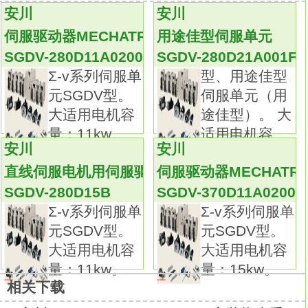
合。
安川
安川
主回路与控制回路的电源完全分离，
伺服驱动器MECHATROLINK-Ⅱ通信指令型
用途佳型伺服单元
报警时可只关断主回路电源，容易维护
SGDV-
SGDV-280D11A020000
SGDV-280D21A001FT
280D11A020000
Σ-v系列伺服单
型、用途佳型
参数设定器内置。
元SGDV型。
伺服单元（用
由伺服驱动器本体可直接输入参数。
大适用电机容
途佳型）。 大
节省配线。
量：11kw。
适用电机容
采用了串行编码器，编码器配线数比原产品减
安川
安川
量：11kw
少了1/2。
直线伺服电机用伺服驱动器
伺服驱动器MECHATRO
多合一控制：利用参数切换可别使用转矩、位
SGDV-280D15B
SGDV-370D11A02000
置、速度控制。大容量SGMVV型伺服电机。
Σ-v系列伺服单
Σ-v系列伺服单
额定输出：30KW。
元SGDV型。
元SGDV型。
电压：三相AC200V。
大适用电机容
大适用电机容
串行编码器：20位增量型。
量：11kw。
量：15kw。
额定转速：1500r/min。
相关下载
主要机械构造：支脚安装型、直轴端（带键槽