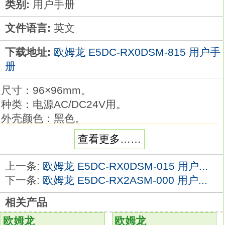
类别:
用户手册
文件语言:
英文
下载地址:
欧姆龙 E5DC-RX0DSM-815 用户手
册
尺寸：96×96mm。
种类：电源AC/DC24V用。
外壳颜色：黑色。
控制输出1：位置比例用继电器输出。
查看更多……
控制输出2：位置比例用继电器输出。
控制模式：位置比例控制欧姆龙 数字温度控制
上一条:
欧姆龙 E5DC-RX0DSM-015 用户...
器用户手册。
下一条:
欧姆龙 E5DC-RX2ASM-000 用户...
辅助输出点数：2点。
相关产品
事件输入点数：2点。
远程SP：4～20mA输入。
欧姆龙
欧姆龙