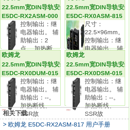
通信：RS-232C。
22.5mm宽DIN导轨安装型温控器
22.5mm宽DIN导轨安
通用温控器新增高性能（高分辨率、高速、高
E5DC-RX2ASM-000
E5DC-RX0ASM-815
精度输入）型产品
E5DC-RX0DSM-815
控制输出：继
尺寸：
支持简易运算、预防维护。
电器输出。 辅
22.5×96mm。
采用可通过红外线端口从前面进行通信的新型
助输出：2
控制输出：继
液晶，
点。 加热断
电器输出。 辅
可视角度、对比度得以提升。
欧姆龙
欧姆龙
线、SSR故
助输出
高分辨率5位显示/可显示0.01°C。
22.5mm宽DIN导轨安装型温控器
22.5mm宽DIN导轨安
高速采样周期60ms。
E5DC-RX0DUM-015
E5DC-RX0DSM-015
全部机型完整多种（能够热电偶/Pt/模拟输入切
控制输出：继
控制输出：继
换），1台机器支持多种传感器欧姆龙 数字温
电器输出。 辅
电器输出。 辅
度控制器用户手册。
助输出：--。
助输出：--。
还支持远程SP。
加热断线、
加热断线、
增加PV/SV状态显示功能，方便查看温控器的
相关下载
SSR故
SSR故
状态（自动/手动、RUN/STOP、报警发生），
> 欧姆龙 E5DC-RX2ASM-817 用户手册
可交互显示PV/SV。