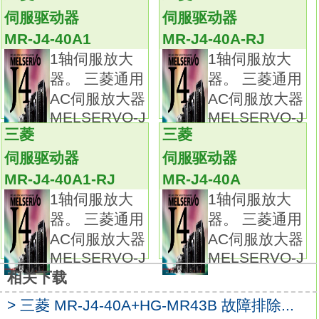
40A+HG-MR43B
伺服驱动器
伺服驱动器
用SSCNET连接伺服系统时，
MR-J4-40A1
MR-J4-40A-RJ
如motion系统中伺服放大器参数设置以及数据
1轴伺服放大
1轴伺服放大
的采集特性将会在运动控制器上显示。
器。 三菱通用
器。 三菱通用
将一根专用电缆连接放大器和控制器，构成
AC伺服放大器
AC伺服放大器
SSCNET系统。
MELSERVO-J
MELSERVO-J
这种简单的连接方法减少了布线时间而且有助
三菱
三菱
有防噪声。
伺服驱动器
伺服驱动器
即使在MELSERVO-J2-SUPER系列产品上使
MR-J4-40A1-RJ
MR-J4-40A
用高分辨率编码标准时，命令频率也没有限制
1轴伺服放大
1轴伺服放大
MR-J4-40A+HG-MR43B定位模式篇。
器。 三菱通用
器。 三菱通用
只需在伺服放大器上加装一个电池，就可以构
AC伺服放大器
AC伺服放大器
成绝对值系统。
MELSERVO-J
MELSERVO-J
目前有超过1000000个高可靠性SSCNET伺服
相关下载
放大器网络在使用。连接器一套用于
HC-SFS121B；201B；301B。
> 三菱 MR-J4-40A+HG-MR43B 故障排除...