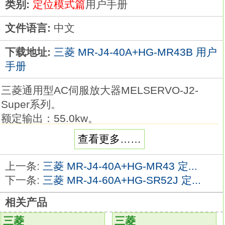
类别:
定位模式篇
用户手册
文件语言:
中文
下载地址:
三菱 MR-J4-40A+HG-MR43B 用户
手册
三菱通用型AC伺服放大器MELSERVO-J2-
Super系列。
额定输出：55.0kw。
SSCNET接口。
查看更多……
电压: 3相AC400V。
采用SSCNET高速串行通讯的完全同步系统，
上一条:
三菱 MR-J4-40A+HG-MR43 定...
控制器和伺服放大哭器之间的通讯循环时间最
下一条:
三菱 MR-J4-60A+HG-SR52J 定...
长为0.888msMR-J4-40A+HG-MR43B定位模
相关产品
式篇。
这样的系统将能提供高可靠性和高性能
MR-J4-
三菱
三菱