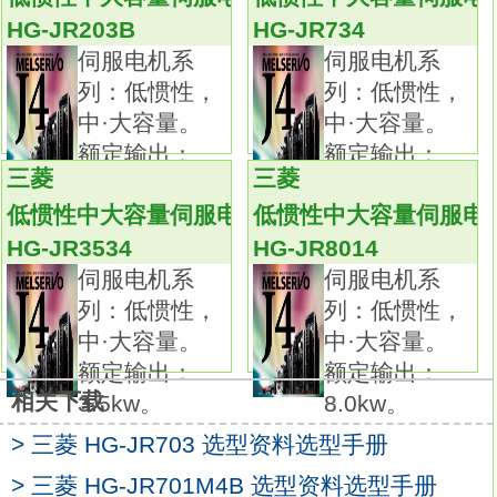
通过实时自动调谐功能可以方便地进行增益调
HG-JR203B
HG-JR734
节。
伺服电机系
伺服电机系
用途广泛。
列：低惯性，
列：低惯性，
加工设备和机床的进给。
中·大容量。
中·大容量。
用于食品、包装设备和进料装置。
额定输出：
额定输出：
用于纺织机械等。
三菱
三菱
2.0kw。
0.75kw。
能提高设备的性能。
低惯性中大容量伺服电机
低惯性中大容量伺服电
高性能并易于操作，降低工作负荷。
HG-JR3534
HG-JR8014
增强的系统成本性能。
伺服电机系
伺服电机系
高性能，高精度定位（伺服电机编码器分辨
列：低惯性，
列：低惯性，
率：131072）。
中·大容量。
中·大容量。
高响应性。
额定输出：
额定输出：
通过适应性振动抑制控制功能抑制振动。
相关下载
3.5kw。
8.0kw。
采用个人电脑和伺服设置软件能够进行优化调
> 三菱 HG-JR703 选型资料选型手册
谐。
具有2种类型接口：
> 三菱 HG-JR701M4B 选型资料选型手册