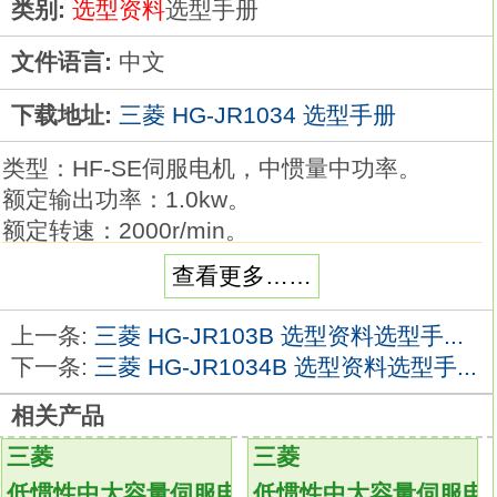
类别:
选型资料
选型手册
文件语言:
中文
下载地址:
三菱 HG-JR1034 选型手册
类型：HF-SE伺服电机，中惯量中功率。
额定输出功率：1.0kw。
额定转速：2000r/min。
电磁制动：无。
查看更多……
油封：有。
编码器分辨率：131072p/r。
上一条:
三菱 HG-JR103B 选型资料选型手...
S100代表：MR-E Super专用电机。
下一条:
三菱 HG-JR1034B 选型资料选型手...
KH003为MR-E Super特殊记号。
相关产品
伺服放大器端子排采用连接器，减少所需接线
时间
HG-JR1034
三菱
三菱
连接器位于伺服放大器前面，方便电缆连接。
低惯性中大容量伺服电机
低惯性中大容量伺服电