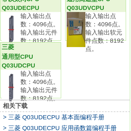
Q03UDECPU
Q03UDECPU
Q03UDVCPU
Q系列模块产品包括种类丰富的各种I/O、模拟
输入输出点
输入输出点
量和定位功能模块。
数：4096点。
数：4096点。
可全面地满足开关、传感器等的输入输出，温
输入输出元件
输入输出软元
度、重量、流量和电机、驱动器的控制，
数：8192点。
件点数：8192
以及要求高精度控制的定位等各行业、各领域
三菱
点。
的控制需求。
通用型CPU
还可与CPU模块组合使用，实现恰如其分的控
Q03UDCPU
制Q03UDECPU手册。
输入输出点
以智能功能拓展控制的可能性。
数：4096点。
提供各种模拟量模块，是应用于过程控制应用
输入输出元件
的理想选择。
数：8192点。
也可满足高速、高精度控制需求。
相关下载
最适合用于要求高速转换控制领域的模拟量模
块。
> 三菱 Q03UDECPU 基本面编程手册
可提供多种模数和数模转换模块产品。
> 三菱 Q03UDECPU 应用函数篇编程手册