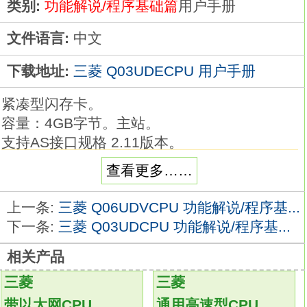
类别:
功能解说/程序基础篇
用户手册
文件语言:
中文
下载地址:
三菱 Q03UDECPU 用户手册
紧凑型闪存卡。
容量：4GB字节。主站。
支持AS接口规格 2.11版本。
准确的时钟数据。
查看更多……
利用SNTP对时功能，自动校正CPU模块的时
钟。
上一条:
三菱 Q06UDVCPU 功能解说/程序基...
因此，在发生错误时可正确把握发生时间，
下一条:
三菱 Q03UDCPU 功能解说/程序基...
方便确认与多个CPU相关的错误发生时间
相关产品
Q03UDECPU手册。
具有卓越性能的各种模块,
三菱
三菱
满足从模拟量到定位的各种控制需求
带以太网CPU
通用高速型CPU