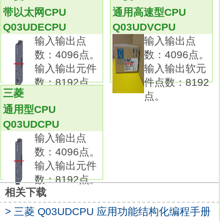
顺序控制和运动控制完美的结合在一起而彻底
带以太网CPU
通用高速型CPU
解决。
Q03UDECPU
Q03UDVCPU
因此, 只需进行简单的多CPU设置即可启动系
输入输出点
输入输出点
统，并进行后续的编程以及调试工作。8通道。
数：4096点。
数：4096点。
输入：DC0~20mA。
输入输出元件
输入输出软元
输出（分辨率）：0~4000；-4000~4000；
数：8192点。
件点数：8192
0~12000；-12000~12000；
三菱
点。
0~16000；-16000~16000Q03UDECPU编程
通用型CPU
手册。
Q03UDCPU
转换速度：80μs/1通道。
输入输出点
18点端子台。输入电压范围：AC100-240V。
数：4096点。
输出电压：DC5V/24V。
输入输出元件
输出电源：0.6A。
数：8192点。
简化程序调试。
相关下载
可使用带执行条件的软元件测试功能，在程序
> 三菱 Q03UDCPU 应用功能结构化编程手册
上的任意步，