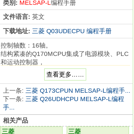
类别:
MELSAP-L
编程手册
文件语言:
英文
下载地址:
三菱 Q03UDECPU 编程手册
控制轴数：16轴。
结构紧凑的Q170MCPU集成了电源模块、PLC
和运动控制器，
并内置了包装设备中使用的增量型同步编码器
查看更多……
信号和标记检测信号所需的接口，
不需另外添加相应的模块Q03UDECPU编程手
上一条:
三菱 Q173CPUN MELSAP-L编程手...
册。
下一条:
三菱 Q26UDHCPU MELSAP-L编程
其他多CPU平台, 需要做许多的选型配置才能
手...
确保运动CPU和PLC CPU正常通讯,
相关产品
这将花费工程师许多宝贵时间
Q03UDECPU
而这一棘手的问题由Q170MCPU通过无缝的将
三菱
三菱