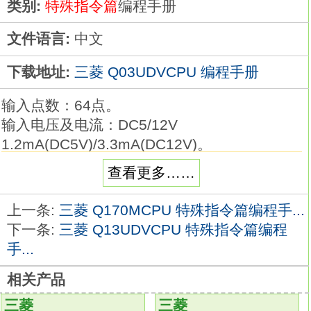
类别:
特殊指令篇
编程手册
文件语言:
中文
下载地址:
三菱 Q03UDVCPU 编程手册
输入点数：64点。
输入电压及电流：DC5/12V
1.2mA(DC5V)/3.3mA(DC12V)。
应答时间：1/5/10/20/70ms。
查看更多……
32点/1个公共端Q03UDVCPU编程手册。
正/负极公端共用。
上一条:
三菱 Q170MCPU 特殊指令篇编程手...
40针连接器。
下一条:
三菱 Q13UDVCPU 特殊指令篇编程
通过以太网轻松连接编程工具。
手...
编程工具（GX Works2、GX Developer）和
相关产品
CPU直接连接（ 1对1）时，
无需进行IP地址设置
Q03UDVCPU
而且无需选
三菱
三菱