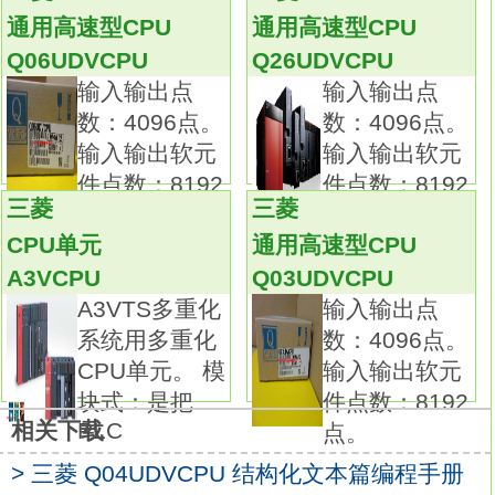
择电缆，直通线和交叉线均可使用。
通用高速型CPU
通用高速型CPU
因此，这种连接方法和使用USB一样，可轻松
Q06UDVCPU
Q26UDVCPU
与CPU进行通信，
输入输出点
输入输出点
即使是不熟悉网络设置的操作人员也能轻松建
数：4096点。
数：4096点。
立连接。
输入输出软元
输入输出软元
具有卓越性能的各种模块,
件点数：8192
件点数：8192
满足从模拟量到定位的各种控制需求
三菱
三菱
点。
点。
Q03UDVCPU编程手册。
CPU单元
通用高速型CPU
Q系列模块产品包括种类丰富的各种I/O、模拟
A3VCPU
Q03UDVCPU
量和定位功能模块。
A3VTS多重化
输入输出点
可全面地满足开关、传感器等的输入输出，温
系统用多重化
数：4096点。
度、重量、流量和电机、驱动器的控制，
CPU单元。 模
输入输出软元
以及要求高精度控制的定位等各行业、各领域
块式：是把
件点数：8192
的控制需求。
PLC
相关下载
点。
还可与CPU模块组合使用，实现恰如其分的控
> 三菱 Q04UDVCPU 结构化文本篇编程手册
制Q03UDVCPU编程手册。