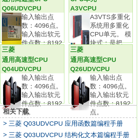
随着应用程序变得更大更复杂，缩短系统运行
Q06UDVCPU
A3VCPU
周期时间是非常必要的
Q13DUVCPU
输入输出点
A3VTS多重化
通过超高的基本运算处理速度1.9ns，可缩短运
数：4096点。
系统用多重化
行周期。
输入输出软元
CPU单元。 模
除了可以实现以往与单片机控制相联系的高速
件点数：8192
块式：是把
控制以外，
三菱
三菱
PLC
点。
还可通过减少总扫描时间，提高系统性能，
通用高速型CPU
通用高速型CPU
防止任何可能出现的性能偏差。
Q04UDVCPU
Q26UDVCPU
方便处理大容量数据。
输入输出点
输入输出点
以往无法实现标准RAM和SRAM卡文件寄存器
数：4096点。
数：4096点。
区域的连续存取，
输入输出软元
输入输出软元
在编程时需要考虑各区域的边界Q13DUVCPU
件点数：8192
件点数：8192
编程指南手册。
相关下载
点。
点。
在高速通用型QCPU中安装了8MB SRAM扩展
> 三菱 Q03UDVCPU 应用函数篇编程手册
卡，
可将标准RAM作为一个连续的文件寄存器，
> 三菱 Q03UDVCPU 结构化文本篇编程手册