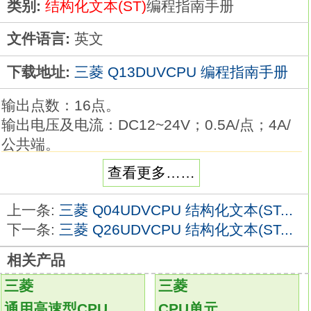
类别:
结构化文本(ST)
编程指南手册
文件语言:
英文
下载地址:
三菱 Q13DUVCPU 编程指南手册
输出点数：16点。
输出电压及电流：DC12~24V；0.5A/点；4A/
公共端。
OFF时漏电流：0.1mA。
查看更多……
应答时间：1ms。
16点1个公共端。
上一条:
三菱 Q04UDVCPU 结构化文本(ST...
源型Q13DUVCPU编程指南手册。
下一条:
三菱 Q26UDVCPU 结构化文本(ST...
18点端子台。
相关产品
带浪涌吸收器。
带保险丝。
三菱
三菱
超高速处理，生产时间缩短，更好的性能。
通用高速型CPU
CPU单元