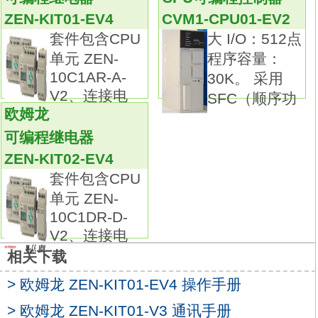
标准型中还有微小负载用系列
ZEN-KIT01-EV2
ZEN-KIT01-EV4
CVM1-CPU01-EV2
备有保护端子部位的安全，
套件包含CPU
大 I/O：512点
且具有防滴功能的防滴端子保护盖和塑封端子
单元 ZEN-
程序容量：
型。内置开关：SPDT(AC)。
10C1AR-A-
30K。 采用
驱动杆：一般型，横向滚珠柱塞型。
V2、连接电
SFC（顺序功
导管/接地端子：G 1/2/无接地端子。
欧姆龙
安装：侧面安装。
可编程继电器
具有高断路容量和高耐用性的一般型封闭式开
ZEN-KIT02-EV4
关欧姆龙可编程继电器操作手册。
套件包含CPU
Z一般型基础开关内置到ZE、ZV和ZV2开关
单元 ZEN-
中。它们提供了高断路容量和高耐用性。
10C1DR-D-
带磁吹的X基础开关内置到XE、XV和XV2开关
V2、连接电
中。该系列还增加了DC型号。
相关下载
提供了三种安装方法（侧面、基座和直角侧
> 欧姆龙 ZEN-KIT01-EV4 操作手册
面）及许多类型的驱动杆。
保护盖取下后，内藏开关的端子在正面，易于
> 欧姆龙 ZEN-KIT01-V3 通讯手册