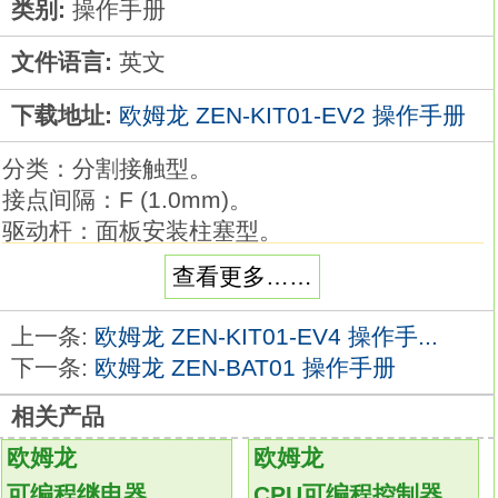
类别:
操作手册
文件语言:
英文
下载地址:
欧姆龙 ZEN-KIT01-EV2 操作手册
分类：分割接触型。
接点间隔：F (1.0mm)。
驱动杆：面板安装柱塞型。
端子的种类：螺丝端子。
查看更多……
以高精度和丰富品种著称最畅销的基本型开
关。
上一条:
欧姆龙 ZEN-KIT01-EV4 操作手...
断路容量达15A，且精度高欧姆龙可编程继电
下一条:
欧姆龙 ZEN-BAT01 操作手册
器操作手册。
相关产品
备有微动开关的基本型，根据用途不同，
还有基本型、分割接触型、维持接触型等丰富
欧姆龙
欧姆龙
品种。
可编程继电器
CPU可编程控制器