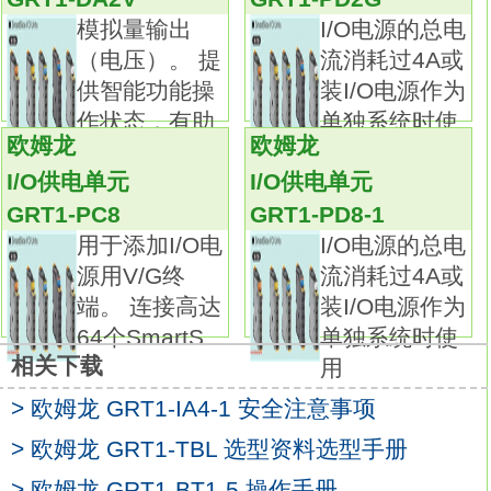
且使用G9SX-NSA您还可以连接机械安全门开
模拟量输出
I/O电源的总电
关
GRT1-OD4-1
（电压）。 提
流消耗过4A或
在其它功能中，这些控制器支持能够进行部分
供智能功能操
装I/O电源作为
停止的逻辑AND连接。
作状态，有助
单独系统时使
这些控制器最大限度地利用了D40A开关。种
欧姆龙
欧姆龙
于预防性维护
用
类：扩展单元。
I/O供电单元
I/O供电单元
安全输出瞬时：--。
GRT1-PC8
GRT1-PD8-1
安全输出OFF延迟：4 PST-NO。
用于添加I/O电
I/O电源的总电
辅助输出：1（半导体）。
源用V/G终
流消耗过4A或
额定电压：DC24V。
端。 连接高达
装I/O电源作为
端子块类型：弹簧笼式端子。
64个SmartS
单独系统时使
逻辑AND功能增加了I/O扩展灵活性。
相关下载
用
便于部分或整个控制系统设置。
> 欧姆龙 GRT1-IA4-1 安全注意事项
输出稳定 （扩展单元除外）。
详细LED指示简化了诊断。
> 欧姆龙 GRT1-TBL 选型资料选型手册
获得UL和CSA认证。
> 欧姆龙 GRT1-BT1-5 操作手册