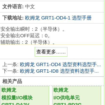
文件语言:
中文
下载地址:
欧姆龙 GRT1-OD4-1 选型手册
安全输出瞬时：2（半导体）。
安全输出OFF延迟：0。
辅助输出：2（半导体）。
逻辑AND连接输入：1个。
查看更多……
逻辑AND连接输出：1个。
最长OFF延迟时间：---。
上一条:
欧姆龙 GRT1-OD4 选型资料选型手...
额定电压：DC24V。
下一条:
欧姆龙 GRT1-ID8 选型资料选型手...
端子块类型：弹簧笼式端子。
相关产品
采用了电子检测构造，非接触式门开关运转更
稳定。
欧姆龙
欧姆龙
G9SX-NS和G9SX-NSA专门设计为与非接触式
模拟量I/O模块
I/O供电单元
门开关一起使用，
GRT1-DA2V
GRT1-PD2G