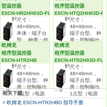
电源电压：AC/DC24V。
型温控器
程序型温控器
输入种类：模拟量（电流/电压）。
E5CN-HR2HH03D-FLK
E5CN-HTQ2HH03D-F
报警输出：3点。
尺寸：
尺寸：
控制输出：电流输出。
48×48mm。
48×48mm，
加热器断线：--。
本体：端子台
端子台型。 种
安装可选单元：有。
型。 种类：控
类：控制输出
畅销的多用途温控器现在更为出众。
欧姆龙
欧姆龙
制输出1点
1点型（电源
温控器现在可进行模拟输入。
程序型温控器
程序型温控器
更快速的采样速度250ms。
E5CN-HTR2HB
E5CN-HTR2H03D-FLK
提供传送输出，可简单输出到记录器。
尺寸：
尺寸：
带有回路断开报警（LBA）和加热器短路报警
48×48mm，
48×48mm，
（HS报警）的型号可选欧姆龙E5CN-
端子台型。 种
端子台型。 种
HTR2HH03D-FLK手册。
类：控制输出
类：控制输出
简单设置11段显示屏。
相关下载
1点型（电源
1点型（电源
配备了手动输出功能。
带通信的型号安装新协议Modbus。
> 欧姆龙 E5CN-HTR2HBD 指导手册