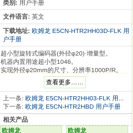
类别:
用户手册
文件语言:
英文
下载地址:
欧姆龙 E5CN-HTR2HH03D-FLK 用
户手册
超小型旋转式编码器(外径φ20)·增量型。
机器内置用途超小型1046。
实现外径φ20mm的尺寸、分辨率1000P/R。
按用途有轴型与中空轴型。
查看更多……
电源电压：DC5V欧姆龙E5CN-HTR2HH03D-
FLK手册。
上一条:
欧姆龙 E5CN-HTR2HH03-FLK 用...
输出形式：电压输出。
下一条:
欧姆龙 E5CN-HTR2HBD 用户手册
轴形状：中空轴。种类：带端子块的控制器。
相关产品
尺寸：1/4DIN，96×96×78mm
E5CN-
HTR2HH03D-FLK
欧姆龙
欧姆龙