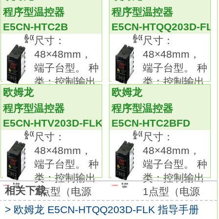
事件输入：2点。
程序型温控器
程序型温控器
远程SP输入：--
E5CN-HTC203D-FLK
E5CN-HTC2B
E5CN-HTQQ203D-FL
传送输出：有。
尺寸：
尺寸：
使用大字体PV显示(白色)，提高可视性。
48×48mm，
48×48mm，
选择、操作及设定简便。
端子台型。 种
端子台型。 种
输入输出点数等的功能性能充实。
类：控制输出
类：控制输出
支持应用范围更为广泛。
欧姆龙
欧姆龙
1点型（电源
2点型（电源
采用高15.2mm的PV显示(白色)，提高可视
程序型温控器
程序型温控器
性。
E5CN-HTV203D-FLK
E5CN-HTC2BFD
实现50ms的高速采样。
尺寸：
尺寸：
带辅助输出(最大3点)、事件输入(最大4点)、传
48×48mm，
48×48mm，
送输出、
端子台型。 种
端子台型。 种
远程SP输入功能，支持各种应用程序。
类：控制输出
类：控制输出
E5CC具有进深60mm的纤细机身欧姆龙E5CN-
相关下载
1点型（电源
1点型（电源
HTC203D-FLK手册。
> 欧姆龙 E5CN-HTQQ203D-FLK 指导手册
使用通信转换电缆(另售)与计算机相连