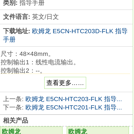
类别:
指导手册
文件语言:
英文/日文
下载地址:
欧姆龙 E5CN-HTC203D-FLK 指导
手册
尺寸：48×48mm。
控制输出1：线性电流输出。
控制输出2：--。
辅助输出：3点(公共通用)。
查看更多……
电源电压：AC/DC24V。
端子类型：螺钉端子台型。
上一条:
欧姆龙 E5CN-HTC203-FLK 指导...
输入类别：全量程多输入欧姆龙E5CN-
下一条:
欧姆龙 E5CN-HTC201-FLK 指导...
HTC203D-FLK手册。
相关产品
加热器断线、SSR故障检测功能：--。
通信：--。
欧姆龙
欧姆龙